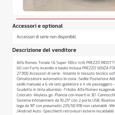
Accessori e optional
Accessori di serie non disponibili.
Descrizione del venditore
Alfa Romeo Tonale 1.6 Super 130cv tct6 PREZZO RIDO
GO con Furto incendio e kasko inclusa PREZZO SENZA 
27.900 Accessori di serie: -Volante in tessuto tecnico sof
Climatizzatore automatico bi-zona -Sedile Posteriore Ab
sedili manuale a 6 vie lato guidatore e 4 vie passeggero 
Scudetto in tinta alluminio -Trilobo Alfa Romeo esagon
Colorato -Keyless go -Plancia con inserti in 3D -Cannocchia
Sistema Infotainment da 10.25" con 2 porte USB, Bluetoot
lega da 18" con pneumatici 235/50 R18 non catenabili -Wi
/Android Auto -Specchietti retrovisori esterni riscaldabili