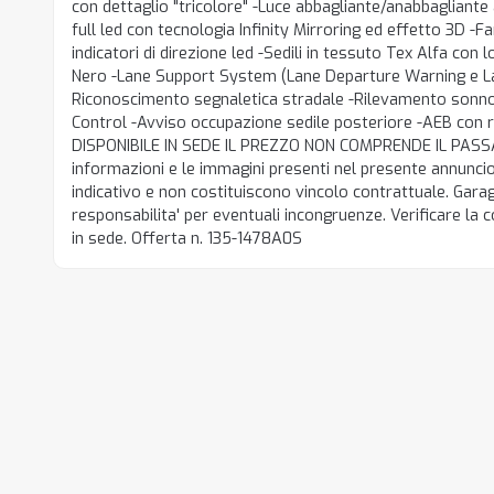
con dettaglio "tricolore" -Luce abbagliante/anabbagliante
full led con tecnologia Infinity Mirroring ed effetto 3D -Fa
indicatori di direzione led -Sedili in tessuto Tex Alfa co
Nero -Lane Support System (Lane Departure Warning e La
Riconoscimento segnaletica stradale -Rilevamento sonno
Control -Avviso occupazione sedile posteriore -AEB con
DISPONIBILE IN SEDE IL PREZZO NON COMPRENDE IL PASS
informazioni e le immagini presenti nel presente annuncio
indicativo e non costituiscono vincolo contrattuale. Gara
responsabilita' per eventuali incongruenze. Verificare la 
in sede. Offerta n. 135-1478A0S