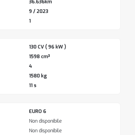
36.636km
9 / 2023
1
130 CV
( 96 kW )
1598 cm³
4
1580 kg
11 s
EURO 6
Non disponibile
Non disponibile