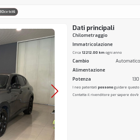
30cv tct6
Dati principali
Chilometraggio
Immatricolazione
Circa
12212.00 km
ogni anno
Cambio
Automatico
Alimentazione
Potenza
130
I neo patentati
possono
guidare questo
Contatta il rivenditore per sapere dov'è 