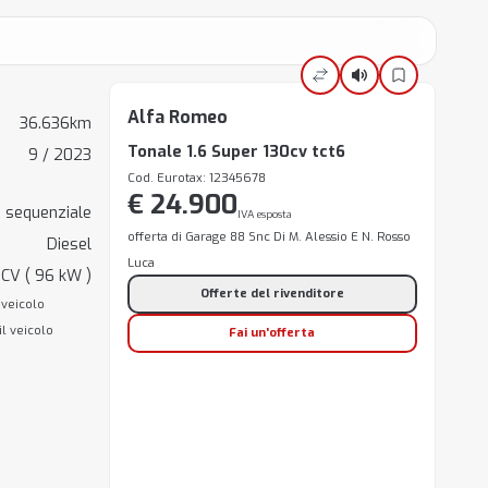
Alfa Romeo
36.636km
Tonale 1.6 Super 130cv tct6
9 / 2023
Cod. Eurotax: 12345678
€ 24.900
 sequenziale
IVA esposta
offerta di Garage 88 Snc Di M. Alessio E N. Rosso
Diesel
Luca
 CV ( 96 kW )
Offerte del rivenditore
 veicolo
il veicolo
Fai un'offerta