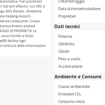
Chilometraggio
 automatica -Fari posteriori
ri full led reflector con DRL e
Data di immatricolazione
n logo Alfa Romeo -Ambiente
Proprietari
ne Keeping Assist) -
lenza conducente -Cruise
Dati tecnici
 riconoscimento pedone
AGGIO DI PROPRIETA' Le
 sono fornite a titolo
Potenza
ge88 declina ogni
Cilindrata
correttezza delle informazioni
Cilindri
Peso a vuoto
Accelerazione
Ambiente e Consumi
Classe ambientale
Emissioni CO₂
Consumo misto