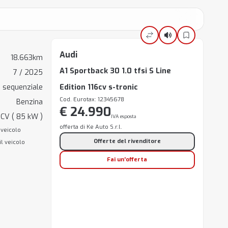
Audi
18.663km
A1 Sportback 30 1.0 tfsi S Line
7 / 2025
 sequenziale
Edition 116cv s-tronic
Cod. Eurotax: 12345678
Benzina
€ 24.990
 CV ( 85 kW )
IVA esposta
offerta di Ke Auto S.r.l.
 veicolo
Offerte del rivenditore
il veicolo
Fai un'offerta