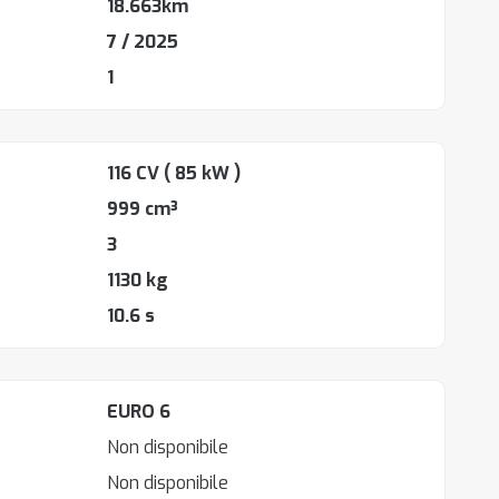
18.663km
7 / 2025
1
116 CV
( 85 kW )
999 cm³
3
1130 kg
10.6 s
EURO 6
Non disponibile
Non disponibile