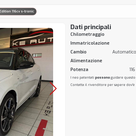
Edition 116cv s-tronic
Dati principali
Chilometraggio
Immatricolazione
Cambio
Automatico
Alimentazione
Potenza
116
I neo patentati
possono
guidare questo
Contatta il rivenditore per sapere dov'è 