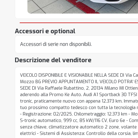
Accessori e optional
Accessori di serie non disponibili.
Descrizione del venditore
VEICOLO DISPONIBILE E VISIONABILE NELLA SEDE DI Via Ca
Mozzo BG PREVIO APPUNTAMENTO IL VEICOLO POTRA' ES
SEDE DI Via Raffaele Rubattino, 2, 20134 Milano MI Ottie
aderendo alla Promo Ke Auto. Audi A1 Sportback 30 TFSI
tronic, praticamente nuovo con appena 12.373 km. Immatri
tuo prossimo compatto tedesco con tutta la tecnologia 
- Registrazione: 02/2025, Chilometraggio: 12.373 km - Mo
S-tronic automatico, 999 cc, 85 kW/116 CV, Euro 6e - Comf
senza chiave, climatizzatore automatico 2 zone, volante in
elettrici - Sistemi di Assistenza: Controllo della corsia, lim