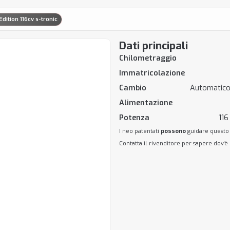
Edition 116cv s-tronic
Dati principali
Chilometraggio
Immatricolazione
Cambio
Automatico
Alimentazione
Potenza
116
I neo patentati
possono
guidare questo
Contatta il rivenditore per sapere dov'è 