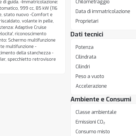
Chilometraggio
e di guida. -Immatricolazione:
tomatico, 999 cc, 85 kW (116
Data di immatricolazione
ne, stato nuovo -Comfort e
Proprietari
iscaldato, volante in pelle,
sistenza: Adaptive Cruise
Dati tecnici
elocita', riconoscimento
ento: Schermo multifunzione
nte multifunzione -
Potenza
oscimento della stanchezza -
Cilindrata
iler, specchietto retrovisore
Cilindri
Peso a vuoto
Accelerazione
Ambiente e Consumi
Classe ambientale
Emissioni CO₂
Consumo misto