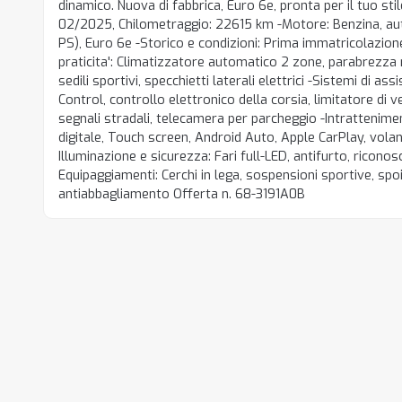
dinamico. Nuova di fabbrica, Euro 6e, pronta per il tuo stil
02/2025, Chilometraggio: 22615 km -Motore: Benzina, au
PS), Euro 6e -Storico e condizioni: Prima immatricolazio
praticita': Climatizzatore automatico 2 zone, parabrezza r
sedili sportivi, specchietti laterali elettrici -Sistemi di as
Control, controllo elettronico della corsia, limitatore di v
segnali stradali, telecamera per parcheggio -Intrattenim
digitale, Touch screen, Android Auto, Apple CarPlay, vola
Illuminazione e sicurezza: Fari full-LED, antifurto, ricon
Equipaggiamenti: Cerchi in lega, sospensioni sportive, spo
antiabbagliamento Offerta n. 68-3191A0B