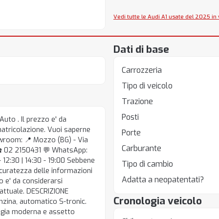
Vedi tutte le Audi A1 usate del 2025 in
Dati di base
Carrozzeria
Tipo di veicolo
Trazione
Posti
uto . Il prezzo e' da
mmatricolazione. Vuoi saperne
Porte
owroom: 📍 Mozzo (BG) - Via
Carburante
 ☎️ 02 2150431 💬 WhatsApp:
 12:30 | 14:30 - 19:00 Sebbene
Tipo di cambio
ccuratezza delle informazioni
Adatta a neopatentati?
io e' da considerarsi
attuale. DESCRIZIONE
Cronologia veicolo
nzina, automatico S-tronic.
logia moderna e assetto