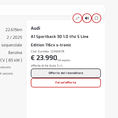
Audi
22.615km
A1 Sportback 30 1.0 tfsi S Line
2 / 2025
 sequenziale
Edition 116cv s-tronic
Cod. Eurotax: 12345678
Benzina
€ 23.990
 CV ( 85 kW )
IVA esposta
offerta di Ke Auto S.r.l.
 veicolo
Offerte del rivenditore
il veicolo
Fai un'offerta