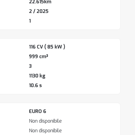
22.615km
2 / 2025
1
116 CV
( 85 kW )
999 cm³
3
1130 kg
10.6 s
EURO 6
Non disponibile
Non disponibile