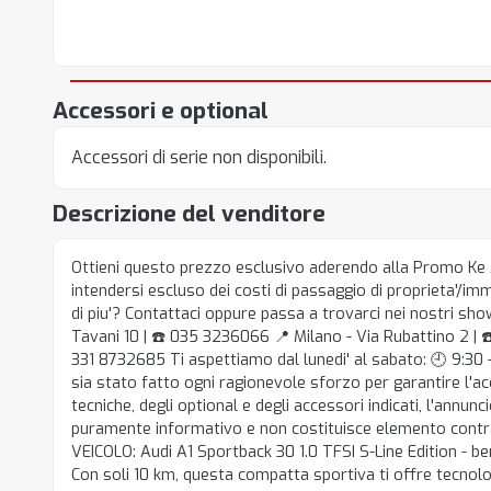
Accessori e optional
Accessori di serie non disponibili.
Descrizione del venditore
Ottieni questo prezzo esclusivo aderendo alla Promo Ke A
intendersi escluso dei costi di passaggio di proprieta'/i
di piu'? Contattaci oppure passa a trovarci nei nostri sh
Tavani 10 | ☎️ 035 3236066 📍 Milano - Via Rubattino 2 |
331 8732685 Ti aspettiamo dal lunedi' al sabato: 🕘 9:30 -
sia stato fatto ogni ragionevole sforzo per garantire l'a
tecniche, degli optional e degli accessori indicati, l'annunc
puramente informativo e non costituisce elemento contr
VEICOLO: Audi A1 Sportback 30 1.0 TFSI S-Line Edition - be
Con soli 10 km, questa compatta sportiva ti offre tecno