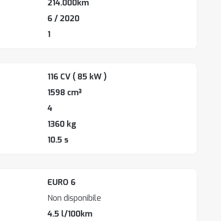
214.000km
6 / 2020
1
116 CV
( 85 kW )
1598 cm³
4
1360 kg
10.5 s
EURO 6
Non disponibile
4.5 l/100km