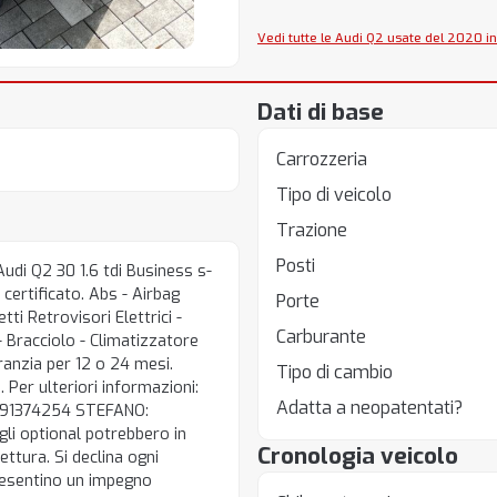
Vedi tutte le Audi Q2 usate del 2020 in
Dati di base
Carrozzeria
Tipo di veicolo
Trazione
Posti
Audi Q2 30 1.6 tdi Business s-
certificato. Abs - Airbag
Porte
ti Retrovisori Elettrici -
Carburante
- Bracciolo - Climatizzatore
aranzia per 12 o 24 mesi.
Tipo di cambio
 Per ulteriori informazioni:
Adatta a neopatentati?
3491374254 STEFANO:
i optional potrebbero in
Cronologia veicolo
ettura. Si declina ogni
presentino un impegno