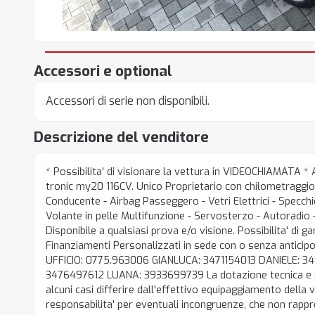
Accessori e optional
Accessori di serie non disponibili.
Descrizione del venditore
* Possibilita' di visionare la vettura in VIDEOCHIAMATA * 
tronic my20 116CV. Unico Proprietario con chilometraggio 
Conducente - Airbag Passeggero - Vetri Elettrici - Specchiet
Volante in pelle Multifunzione - Servosterzo - Autoradio 
Disponibile a qualsiasi prova e/o visione. Possibilita' di g
Finanziamenti Personalizzati in sede con o senza anticipo.
UFFICIO: 0775.963006 GIANLUCA: 3471154013 DANIELE: 
3476497612 LUANA: 3933699739 La dotazione tecnica e gl
alcuni casi differire dall'effettivo equipaggiamento della v
responsabilita' per eventuali incongruenze, che non rap