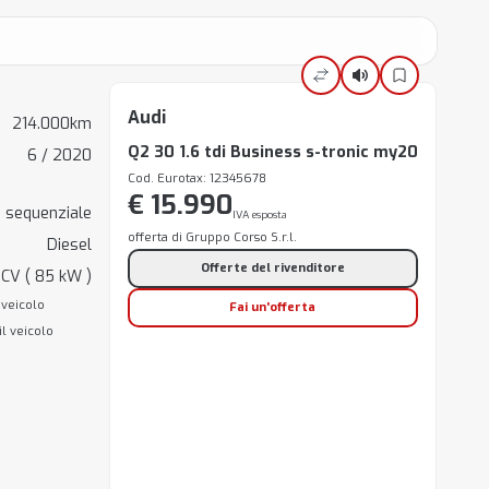
Audi
214.000km
Q2 30 1.6 tdi Business s-tronic my20
6 / 2020
Cod. Eurotax: 12345678
€ 15.990
 sequenziale
IVA esposta
offerta di Gruppo Corso S.r.l.
Diesel
Offerte del rivenditore
 CV ( 85 kW )
 veicolo
Fai un'offerta
il veicolo