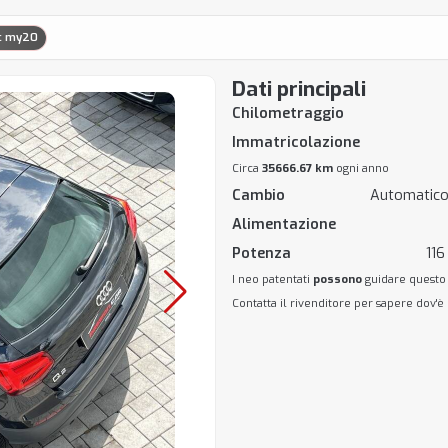
ic my20
Dati principali
Chilometraggio
Immatricolazione
Circa
35666.67 km
ogni anno
Cambio
Automatico
Alimentazione
Potenza
116
I neo patentati
possono
guidare questo
Contatta il rivenditore per sapere dov'è 