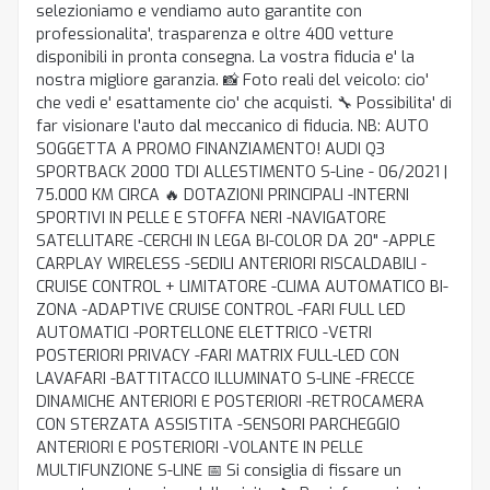
selezioniamo e vendiamo auto garantite con
professionalita', trasparenza e oltre 400 vetture
disponibili in pronta consegna. La vostra fiducia e' la
nostra migliore garanzia. 📸 Foto reali del veicolo: cio'
che vedi e' esattamente cio' che acquisti. 🔧 Possibilita' di
far visionare l'auto dal meccanico di fiducia. NB: AUTO
SOGGETTA A PROMO FINANZIAMENTO! AUDI Q3
SPORTBACK 2000 TDI ALLESTIMENTO S-Line - 06/2021 |
75.000 KM CIRCA 🔥 DOTAZIONI PRINCIPALI -INTERNI
SPORTIVI IN PELLE E STOFFA NERI -NAVIGATORE
SATELLITARE -CERCHI IN LEGA BI-COLOR DA 20" -APPLE
CARPLAY WIRELESS -SEDILI ANTERIORI RISCALDABILI -
CRUISE CONTROL + LIMITATORE -CLIMA AUTOMATICO BI-
ZONA -ADAPTIVE CRUISE CONTROL -FARI FULL LED
AUTOMATICI -PORTELLONE ELETTRICO -VETRI
POSTERIORI PRIVACY -FARI MATRIX FULL-LED CON
LAVAFARI -BATTITACCO ILLUMINATO S-LINE -FRECCE
DINAMICHE ANTERIORI E POSTERIORI -RETROCAMERA
CON STERZATA ASSISTITA -SENSORI PARCHEGGIO
ANTERIORI E POSTERIORI -VOLANTE IN PELLE
MULTIFUNZIONE S-LINE 📅 Si consiglia di fissare un