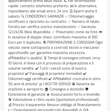
appuntamento prima della visita. 📞 Per informazioni
rapide, contatto telefonico preferito. 📧 In alternativa,
rispondiamo alle email entro 24 ore. 🗓 Aperti anche il
sabato 🔍 CONDIZIONI E GARANZIE ✅ Chilometraggio
certificato e riportato su contratto. ✅ Numero di telaio
fornito per verifica storico manutenzioni. ✅ Garanzia
12/24/36 Mesi disponibile. ✅ Pneumatici come da foto. 🔑
In assenza di doppie chiavi, contributo massimo di 100
Euro per il duplicato. 🛠 PREPARAZIONE E CONSEGNA Ogni
veicolo viene sottoposto a controlli tecnici e meccanici
approfonditi, per garantire massima sicurezza,
affidabilita' e qualita'. ⏳ Tempi di consegna stimati: circa
10 Giorni, in linea con il processo di preparazione e il
volume vendite. ✔️ Tutti i veicoli sono di nostra
proprieta' ✔️ Passaggi di proprieta' immediati ✔️
Chilometraggi certificati ✔️ Affidabilita' costruita in oltre
50 anni di attivita' 🤝 I NOSTRI SERVIZI 🚆 Navetta da
stazione e aeroporto 🏠 Consegna a domicilio 🛡
Estensione di garanzia 🔥 Assicurazioni furto e incendio
🔄 Valutazione e ritiro usato (quotazioni professionali)
💰 Prezzo trasparente: Nessun obbligo di finanziamento
👉 Finanziamenti personalizzati disponibili ⚖️ IVA