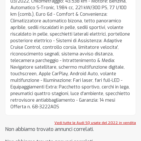
03/2022, Chilometraggio: 43.538 km - Motore: Benzina,
Automatico S-Tronic, 1.984 cc, 221 kW/300 PS, 7,7 l/100
km (comb.), Euro 6d - Comfort & Convenienza:
Climatizzatore automatico bizona, tetto panoramico
apribile, sedili riscaldati in pelle, sedili sportivi, volante
riscaldato in pelle, specchietti laterali elettrici, portellone
posteriore elettrico - Sistemi di Assistenza: Adaptive
Cruise Control, controllo corsia, limitatore velocita',
riconoscimento segnali, sistema avviso distanza,
telecamera parcheggio - Intrattenimento & Media:
Navigatore satellitare, schermo multifunzione digitale,
touchscreen, Apple CarPlay, Android Auto, volante
multifunzione - Illuminazione: Fari laser, fari full-LED -
Equipaggiamenti Extra: Pacchetto sportivo, cerchi in lega,
pneumatici quattro stagioni, luce d'ambiente, specchietto
retrovisore antiabbagliamento - Garanzia: 14 mesi
Offerta n. 68-3222A0S
Vedi tutte le Audi SQ usate del 2022 in vendita
Non abbiamo trovato annunci correlati.