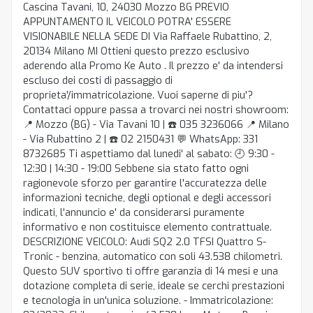
Cascina Tavani, 10, 24030 Mozzo BG PREVIO
APPUNTAMENTO IL VEICOLO POTRA' ESSERE
VISIONABILE NELLA SEDE DI Via Raffaele Rubattino, 2,
20134 Milano MI Ottieni questo prezzo esclusivo
aderendo alla Promo Ke Auto . Il prezzo e' da intendersi
escluso dei costi di passaggio di
proprieta'/immatricolazione. Vuoi saperne di piu'?
Contattaci oppure passa a trovarci nei nostri showroom:
📍 Mozzo (BG) - Via Tavani 10 | ☎️ 035 3236066 📍 Milano
- Via Rubattino 2 | ☎️ 02 2150431 💬 WhatsApp: 331
8732685 Ti aspettiamo dal lunedi' al sabato: 🕘 9:30 -
12:30 | 14:30 - 19:00 Sebbene sia stato fatto ogni
ragionevole sforzo per garantire l'accuratezza delle
informazioni tecniche, degli optional e degli accessori
indicati, l'annuncio e' da considerarsi puramente
informativo e non costituisce elemento contrattuale.
DESCRIZIONE VEICOLO: Audi SQ2 2.0 TFSI Quattro S-
Tronic - benzina, automatico con soli 43.538 chilometri.
Questo SUV sportivo ti offre garanzia di 14 mesi e una
dotazione completa di serie, ideale se cerchi prestazioni
e tecnologia in un'unica soluzione. - Immatricolazione: