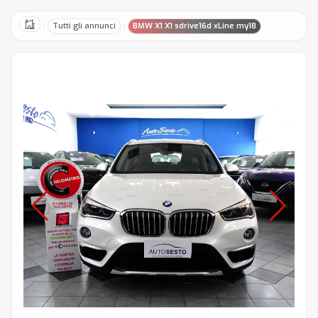
Tutti gli annunci
BMW X1 X1 sdrive16d xLine my18
Home