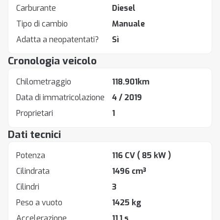
Carburante
Diesel
Tipo di cambio
Manuale
Adatta a neopatentati?
Sì
Cronologia veicolo
Chilometraggio
118.901km
Data di immatricolazione
4 / 2019
Proprietari
1
Dati tecnici
Potenza
116 CV
( 85 kW )
Cilindrata
1496 cm³
Cilindri
3
Peso a vuoto
1425 kg
Accelerazione
11.1 s