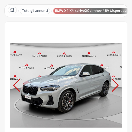
Tutti gli annunci
BMW X4 X4 xdrive20d mhev 48V Msport auto
Home