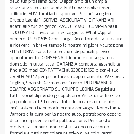
della tua prossima auto. Disponiamo di un ampia
selezione di vetture usate, km0 e aziendali: citycar,
utilitarie, SUV, familiari e sportive. Perche' scegliere
Gruppo Leonia? -SERVIZI ASSICURATIVI E FINANZIARI
adatti alle tue esigenze. -VALUTIAMO E COMPRIAMO IL
TUO USATO : inviaci un messaggio su WhatsApp al
numero 3338015159 con Targa, Km e foto della tua auto
e riceverai in breve tempo la nostra migliore valutazione
-TEST DRIVE su tutte le vetture disponibili, previo
appuntamento -CONSEGNA ritiriamo e consegnamo a
domicilio in tutta Italia -GARANZIA completa estendibile
fino a 36 mesi CONTATTACI al 3338015159 o scrivi allo
06-30323072 per prenotare un appuntamento. We speak
English, Spanish, German and French. PER RIMANERE
SEMPRE AGGIORNATO SU GRUPPO LEONIA Seguici su
tutti i social digitando gruppoleonia Visita il nostro sito
gruppoleonia.it ! Troverai tutte le nostre auto usate,
km0, aziendali e nuove in pronta consegna! Nonostante
l'amore e la cura per le nostre auto, potrebbero esserci
delle incongruenze nella pubblicazione. Per questo
motivo, tali annunci non costituiscono un accordo
formale e ogni particolare relativo al veicolo verra'