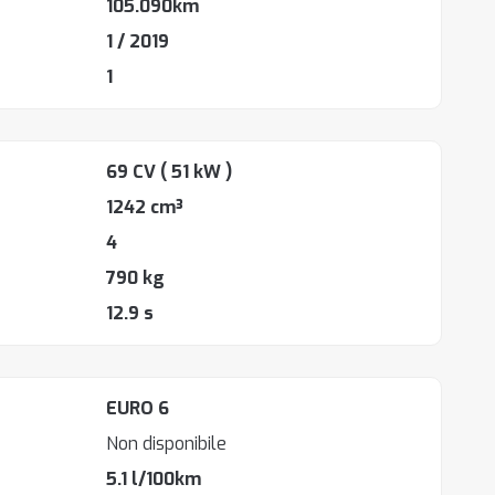
105.090km
1 / 2019
1
69 CV
( 51 kW )
1242 cm³
4
790 kg
12.9 s
EURO 6
Non disponibile
5.1 l/100km