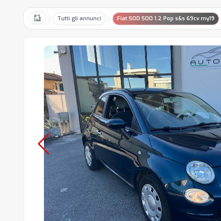
Tutti gli annunci
Fiat 500 500 1.2 Pop s&s 69cv my19
Home