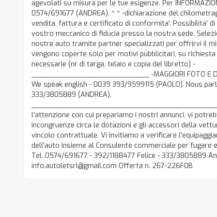
agevolati su misura per le tue esigenze. Per INFORMAZI
0574/691677 (ANDREA). * * -dichiarazione del chilometrag
vendita, fattura e certificato di conformita'. Possibilita' d
vostro meccanico di fiducia presso la nostra sede. Selez
nostre auto tramite partner specializzati per offrirvi il mi
vengono coperte solo per motivi pubblicitari, su richiesta
necessarie (nr di targa, telaio e copia del libretto) -
___________________________ -MAGGIORI FOTO E D
We speak english - 0039 393/9599115 (PAOLO). Nous parl
333/3805889 (ANDREA).
____________________________________________
l'attenzione con cui prepariamo i nostri annunci, vi potre
incongruenze circa le dotazioni e gli accessori della vet
vincolo contrattuale. Vi invitiamo a verificare l'equipaggi
dell'auto insieme al Consulente commerciale per fugare eve
Tel. 0574/691677 - 392/1188477 Felice - 333/3805889 An
info.autoletsrl@gmail.com Offerta n. 267-226F0B