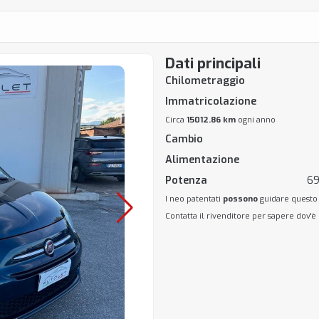
Dati principali
Chilometraggio
Immatricolazione
Circa
15012.86 km
ogni anno
Cambio
Alimentazione
Potenza
69
I neo patentati
possono
guidare questo
Contatta il rivenditore per sapere dov'è 