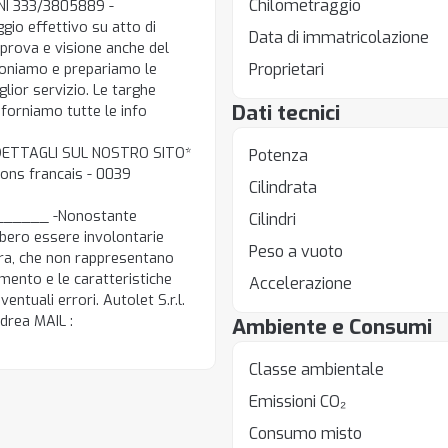
Chilometraggio
ONI 333/3805889 -
gio effettivo su atto di
Data di immatricolazione
i prova e visione anche del
Proprietari
ioniamo e prepariamo le
glior servizio. Le targhe
Dati tecnici
 forniamo tutte le info
ETTAGLI SUL NOSTRO SITO*
Potenza
ons francais - 0039
Cilindrata
____ -Nonostante
Cilindri
bbero essere involontarie
Peso a vuoto
tura, che non rappresentano
amento e le caratteristiche
Accelerazione
ntuali errori. Autolet S.r.l.
drea MAIL :
Ambiente e Consumi
Classe ambientale
Emissioni CO₂
Consumo misto