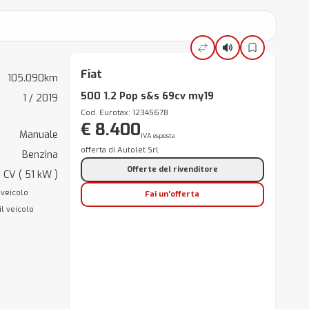
Fiat
105.090km
500 1.2 Pop s&s 69cv my19
1 / 2019
Cod. Eurotax: 12345678
€ 8.400
Manuale
IVA esposta
offerta di Autolet Srl
Benzina
Offerte del rivenditore
 CV ( 51 kW )
 veicolo
Fai un'offerta
il veicolo