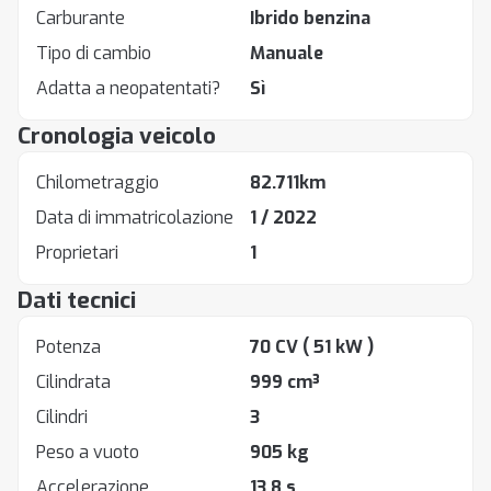
Carburante
Ibrido benzina
Tipo di cambio
Manuale
Adatta a neopatentati?
Sì
Cronologia veicolo
Chilometraggio
82.711km
Data di immatricolazione
1 / 2022
Proprietari
1
Dati tecnici
Potenza
70 CV
( 51 kW )
Cilindrata
999 cm³
Cilindri
3
Peso a vuoto
905 kg
Accelerazione
13.8 s