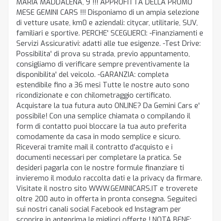
MARIA MADDALENA, 9 !!! APPROFITTA DELLA PROMO
MESE GEMINI CARS !!! Disponiamo di un ampia selezione
di vetture usate, km0 e aziendali: citycar, utilitarie, SUV,
familiari e sportive. PERCHE' SCEGLIERCI: -Finanziamenti e
Servizi Assicurativi: adatti alle tue esigenze. -Test Drive:
Possibilita' di prova su strada, previo appuntamento,
consigliamo di verificare sempre preventivamente la
disponibilita' del veicolo. -GARANZIA: completa
estendibile fino a 36 mesi Tutte le nostre auto sono
ricondizionate e con chilometraggio certificato.
Acquistare la tua futura auto ONLINE? Da Gemini Cars e'
possibile! Con una semplice chiamata o compilando il
form di contatto puoi bloccare la tua auto preferita
comodamente da casa in modo semplice e sicuro.
Riceverai tramite mail il contratto d'acquisto e i
documenti necessari per completare la pratica. Se
desideri pagarla con le nostre formule finanziare ti
invieremo il modulo raccolta dati e la privacy da firmare.
Visitate il nostro sito WWW.GEMINICARS.IT e troverete
oltre 200 auto in offerta in pronta consegna. Seguiteci
sui nostri canali social Facebook ed Instagram per
scoprire in anteprima le migliori offerte ! NOTA BENE: