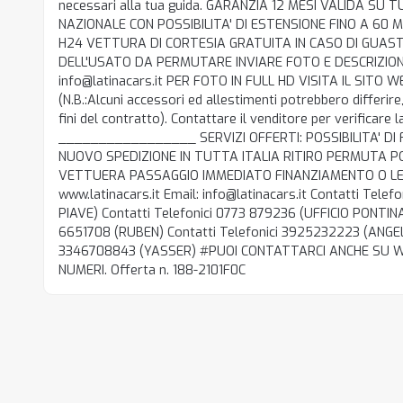
necessari alla tua guida. GARANZIA 12 MESI VALIDA SU 
NAZIONALE CON POSSIBILITA' DI ESTENSIONE FINO A 60
H24 VETTURA DI CORTESIA GRATUITA IN CASO DI GUAS
DELL'USATO DA PERMUTARE INVIARE FOTO E DESCRIZIONE
info@latinacars.it PER FOTO IN FULL HD VISITA IL SITO WE
(N.B.:Alcuni accessori ed allestimenti potrebbero differire, 
fini del contratto). Contattare il venditore per verificare 
_________________ SERVIZI OFFERTI: POSSIBILITA' DI
NUOVO SPEDIZIONE IN TUTTA ITALIA RITIRO PERMUTA PO
VETTUERA PASSAGGIO IMMEDIATO FINANZIAMENTO O LEASI
www.latinacars.it Email: info@latinacars.it Contatti Telef
PIAVE) Contatti Telefonici 0773 879236 (UFFICIO PONTINA
6651708 (RUBEN) Contatti Telefonici 3925232223 (ANGELO
3346708843 (YASSER) #PUOI CONTATTARCI ANCHE SU 
NUMERI. Offerta n. 188-2101F0C