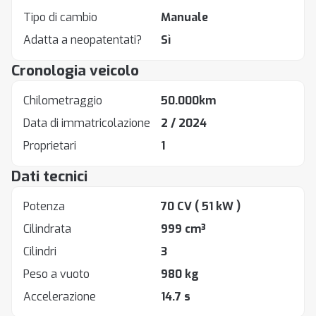
Tipo di cambio
Manuale
Adatta a neopatentati?
Sì
Cronologia veicolo
Chilometraggio
50.000km
Data di immatricolazione
2 / 2024
Proprietari
1
Dati tecnici
Potenza
70 CV
( 51 kW )
Cilindrata
999 cm³
Cilindri
3
Peso a vuoto
980 kg
Accelerazione
14.7 s