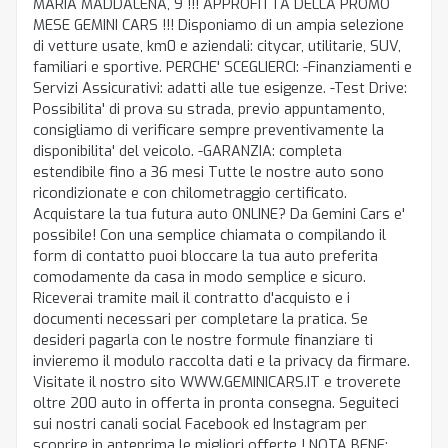
MARIA MADDALENA, 9 !!! APPROFITTA DELLA PROMO
MESE GEMINI CARS !!! Disponiamo di un ampia selezione
di vetture usate, km0 e aziendali: citycar, utilitarie, SUV,
familiari e sportive. PERCHE' SCEGLIERCI: -Finanziamenti e
Servizi Assicurativi: adatti alle tue esigenze. -Test Drive:
Possibilita' di prova su strada, previo appuntamento,
consigliamo di verificare sempre preventivamente la
disponibilita' del veicolo. -GARANZIA: completa
estendibile fino a 36 mesi Tutte le nostre auto sono
ricondizionate e con chilometraggio certificato.
Acquistare la tua futura auto ONLINE? Da Gemini Cars e'
possibile! Con una semplice chiamata o compilando il
form di contatto puoi bloccare la tua auto preferita
comodamente da casa in modo semplice e sicuro.
Riceverai tramite mail il contratto d'acquisto e i
documenti necessari per completare la pratica. Se
desideri pagarla con le nostre formule finanziare ti
invieremo il modulo raccolta dati e la privacy da firmare.
Visitate il nostro sito WWW.GEMINICARS.IT e troverete
oltre 200 auto in offerta in pronta consegna. Seguiteci
sui nostri canali social Facebook ed Instagram per
scoprire in anteprima le migliori offerte ! NOTA BENE: