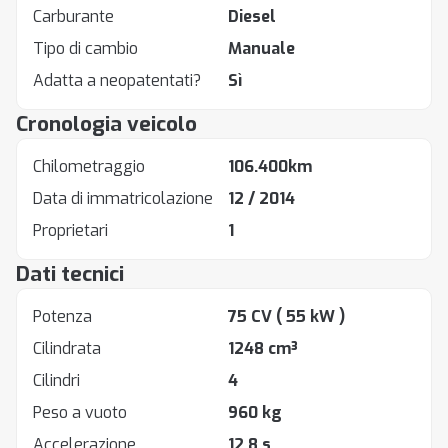
Carburante
Diesel
Tipo di cambio
Manuale
Adatta a neopatentati?
Sì
Cronologia veicolo
Chilometraggio
106.400km
Data di immatricolazione
12 / 2014
Proprietari
1
Dati tecnici
Potenza
75 CV
( 55 kW )
Cilindrata
1248 cm³
Cilindri
4
Peso a vuoto
960 kg
Accelerazione
12.8 s