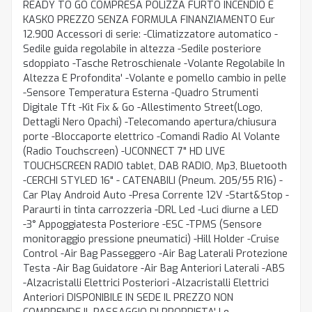
READY TO GO COMPRESA POLIZZA FURTO INCENDIO E
KASKO PREZZO SENZA FORMULA FINANZIAMENTO Eur
12.900 Accessori di serie: -Climatizzatore automatico -
Sedile guida regolabile in altezza -Sedile posteriore
sdoppiato -Tasche Retroschienale -Volante Regolabile In
Altezza E Profondita' -Volante e pomello cambio in pelle
-Sensore Temperatura Esterna -Quadro Strumenti
Digitale Tft -Kit Fix & Go -Allestimento Street(Logo,
Dettagli Nero Opachi) -Telecomando apertura/chiusura
porte -Bloccaporte elettrico -Comandi Radio Al Volante
(Radio Touchscreen) -UCONNECT 7" HD LIVE
TOUCHSCREEN RADIO tablet, DAB RADIO, Mp3, Bluetooth
-CERCHI STYLED 16" - CATENABILI (Pneum. 205/55 R16) -
Car Play Android Auto -Presa Corrente 12V -Start&Stop -
Paraurti in tinta carrozzeria -DRL Led -Luci diurne a LED
-3° Appoggiatesta Posteriore -ESC -TPMS (Sensore
monitoraggio pressione pneumatici) -Hill Holder -Cruise
Control -Air Bag Passeggero -Air Bag Laterali Protezione
Testa -Air Bag Guidatore -Air Bag Anteriori Laterali -ABS
-Alzacristalli Elettrici Posteriori -Alzacristalli Elettrici
Anteriori DISPONIBILE IN SEDE IL PREZZO NON