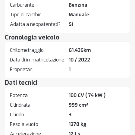
Carburante
Benzina
Tipo di cambio
Manuale
Adatta a neopatentati?
Sì
Cronologia veicolo
Chilometraggio
61.436km
Data di immatricolazione
10 / 2022
Proprietari
1
Dati tecnici
Potenza
100 CV
( 74 kW )
Cilindrata
999 cm³
Cilindri
3
Peso a vuoto
1270 kg
Accelerazione
12.1 s