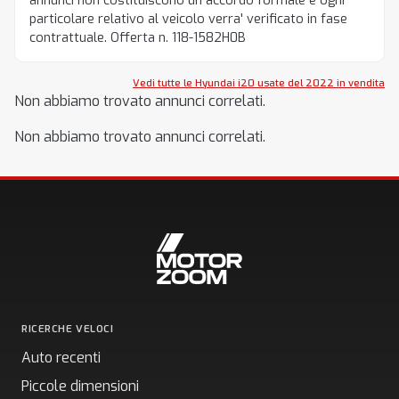
annunci non costituiscono un accordo formale e ogni
particolare relativo al veicolo verra' verificato in fase
contrattuale. Offerta n. 118-1582H0B
Vedi tutte le Hyundai i20 usate del 2022 in vendita
Non abbiamo trovato annunci correlati.
Non abbiamo trovato annunci correlati.
RICERCHE VELOCI
Auto recenti
Piccole dimensioni