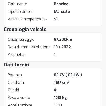
Carburante
Benzina
Tipo di cambio
Manuale
Adatta a neopatentati?
Sì
Cronologia veicolo
Chilometraggio
87.200km
Data di immatricolazione
10 / 2022
Proprietari
1
Dati tecnici
Potenza
84 CV
( 62 kW )
Cilindrata
1197 cm³
Cilindri
4
Peso a vuoto
1013 kg
Accelerazione
13.1 s