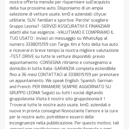
nostra offerta mensile per risparmiare sull'acquisto
della tua prossima auto. Disponiamo di un ampia
selezione di vetture usate, km0 e aziendali: citycar,
utilitarie, SUV, familiari e sportive. Perche' scegliere
Gruppo Leonia? -SERVIZI ASSICURATIVI E FINANZIARI
adatti alle tue esigenze. -VALUTIAMO E COMPRIAMO IL
TUO USATO : inviaci un messaggio su WhatsApp al
numero 3338015159 con Targa, Km e foto della tua auto
e riceverai in breve tempo la nostra migliore valutazione
-TEST DRIVE su tutte le vetture disponibili, previo
appuntamento -CONSEGNA ritiriamo e consegnamo a
domicilio in tutta Italia -GARANZIA completa estendibile
fino a 36 mesi CONTATTACI al 3338015159 per prenotare
un appuntamento. We speak English, Spanish, German
and French. PER RIMANERE SEMPRE AGGIORNATO SU
GRUPPO LEONIA Seguici su tutti i social digitando
gruppoleonia Visita il nostro sito gruppoleonia.it !
Troverai tutte le nostre auto usate, km0, aziendali e
nuove in pronta consegna! Nonostante l'amore e la cura
per le nostre auto, potrebbero esserci delle
incongruenze nella pubblicazione. Per questo motivo, tali