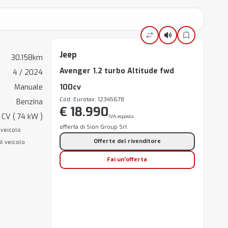
Jeep
30.158km
Avenger 1.2 turbo Altitude fwd
4 / 2024
Manuale
100cv
Cod. Eurotax: 12345678
Benzina
€ 18.990
 CV ( 74 kW )
IVA esposta
offerta di Sion Group Srl
 veicolo
Offerte del rivenditore
il veicolo
Fai un'offerta