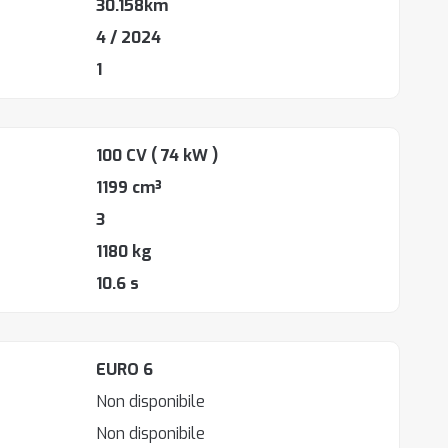
30.158km
4 / 2024
1
100 CV
( 74 kW )
1199 cm³
3
1180 kg
10.6 s
EURO 6
Non disponibile
Non disponibile