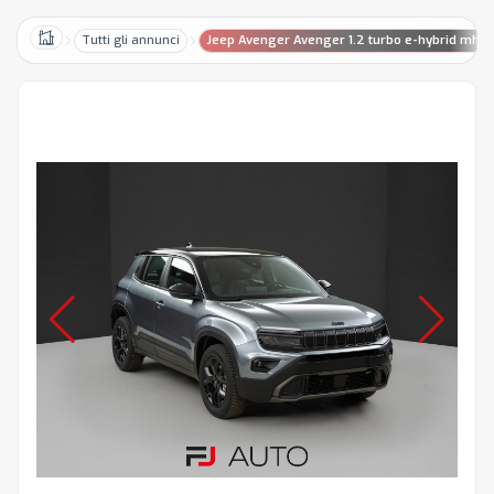
Tutti gli annunci
Jeep Avenger Avenger 1.2 turbo e-hybrid mhev
Home