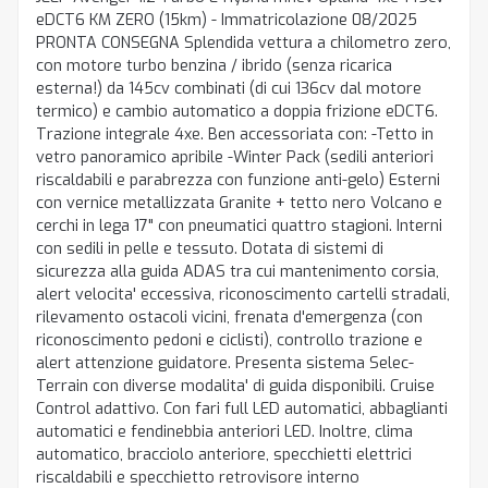
eDCT6 KM ZERO (15km) - Immatricolazione 08/2025
PRONTA CONSEGNA Splendida vettura a chilometro zero,
con motore turbo benzina / ibrido (senza ricarica
esterna!) da 145cv combinati (di cui 136cv dal motore
termico) e cambio automatico a doppia frizione eDCT6.
Trazione integrale 4xe. Ben accessoriata con: -Tetto in
vetro panoramico apribile -Winter Pack (sedili anteriori
riscaldabili e parabrezza con funzione anti-gelo) Esterni
con vernice metallizzata Granite + tetto nero Volcano e
cerchi in lega 17" con pneumatici quattro stagioni. Interni
con sedili in pelle e tessuto. Dotata di sistemi di
sicurezza alla guida ADAS tra cui mantenimento corsia,
alert velocita' eccessiva, riconoscimento cartelli stradali,
rilevamento ostacoli vicini, frenata d'emergenza (con
riconoscimento pedoni e ciclisti), controllo trazione e
alert attenzione guidatore. Presenta sistema Selec-
Terrain con diverse modalita' di guida disponibili. Cruise
Control adattivo. Con fari full LED automatici, abbaglianti
automatici e fendinebbia anteriori LED. Inoltre, clima
automatico, bracciolo anteriore, specchietti elettrici
riscaldabili e specchietto retrovisore interno