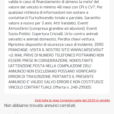
valida in caso di finanziamento di almeno la meta' del
valore del veicolo in minimo 48 mesi con CPI o CVT. Per
qualsiasi richiesta di informazioni non esitare a
contattarci! Furto/Incendio totale e parziale, Garantito
valore a nuovo per 3 anni, Atti Vandalici, Eventi
Atmosferici (compresa grandine ed alluvioni), Eventi
Socio-Politici, Copertura Cristalli, Urto contro animali
selvatici e animali domestici, Perdita chiavi vettura,
Ripristino dispositivi di sicurezza caso di incidente, ZERO
FRANCHIGIE -VISITA IL NOSTRO SITO WWW.CARSEVEN.IT
-LE MAIL PRIVE DI NUMERO TELEFONICO POTRANNO NON
ESSERE PRESE IN CONSIDERAZIONE. NONOSTANTE
L'ATTENZIONE POSTA NELLA COMPILAZIONE DELL'
ANNUNCIO NON ESCLUDIAMO POSSANO VERIFICARSI
ERRORI DI TRASCRIZIONE, PERTANTO IL PRESENTE
ANNUNCIO E' VALIDO SALVO ERRORI E NON COSTITUISCE
VINCOLO CONTRATTUALE Offerta n. 248-299J0S
Vedi tutte le Jeep Compass usate del 2020 in vendita
Non abbiamo trovato annunci correlati.