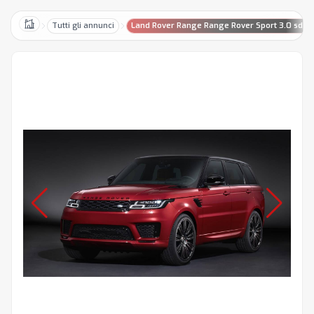
Tutti gli annunci
Land Rover Range Range Rover Sport 3.0 sdV
Home