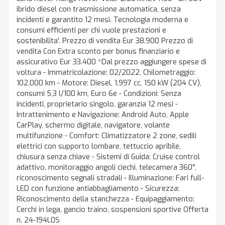
ibrido diesel con trasmissione automatica, senza
incidenti e garantito 12 mesi. Tecnologia moderna e
consumi efficienti per chi vuole prestazioni e
sostenibilita'. Prezzo di vendita Eur 38.900 Prezzo di
vendita Con Extra sconto per bonus finanziario e
assicurativo Eur 33.400 *Dal prezzo aggiungere spese di
voltura - Immatricolazione: 02/2022, Chilometraggio:
102.000 km - Motore: Diesel, 1.997 cc, 150 kW (204 CV),
consumi 5,3 l/100 km, Euro 6e - Condizioni: Senza
incidenti, proprietario singolo, garanzia 12 mesi -
Intrattenimento e Navigazione: Android Auto, Apple
CarPlay, schermo digitale, navigatore, volante
multifunzione - Comfort: Climatizzatore 2 zone, sedili
elettrici con supporto lombare, tettuccio apribile,
chiusura senza chiave - Sistemi di Guida: Cruise control
adattivo, monitoraggio angoli ciechi, telecamera 360°,
riconoscimento segnali stradali - Illuminazione: Fari full-
LED con funzione antiabbagliamento - Sicurezza:
Riconoscimento della stanchezza - Equipaggiamento:
Cerchi in lega, gancio traino, sospensioni sportive Offerta
n. 24-194L0S