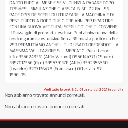
DA 100 EURO AL MESE E SE VUOI INIZI A PAGARE DOPO
TRE MESI . SIMULAZIONE CLASSICA IN 60 -72-84 - 96
RATE OPPURE SCEGLI DI UTILIZZARE LA MACCHINA E DI
RESTITUIRCELA DOPO DUE O TRE ANNI PER RIPARTIRE
CON UNA NUOVA VETTURA. SCEGLI CIO' CHE TI CONVIENE
!! Passaggio di proprieta' escluso Puoi abbinare una delle
nostre garanzie estensive fino a 36 mesi a partire da Eur
290 PERMUTIAMO ANCHE IL TUO USATO OFFRENDOTI LA
MASSIMA VALUTAZIONE SUL MERCATO. Per ulteriori
info: 3356249361 (Alfio Vacanti) 0956144771 (CSauto)
3397017356 (Ciro) 3895791378 (Alfio) 3392356560
(Leandro) 3207176478 (Francesco) Offerta n. 97-
1996L0S
Vedi tutte le Lynk & Co 01 usate del 2021 in vendita
Non abbiamo trovato annunci correlati.
Non abbiamo trovato annunci correlati.