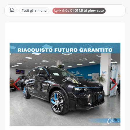
Tutti gli annunci
Lynk & Co 01 01 1.5 td phev auto
Home