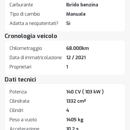
Carburante
Ibrido benzina
Tipo di cambio
Manuale
Adatta a neopatentati?
Sì
Cronologia veicolo
Chilometraggio
68.000km
Data di immatricolazione
12 / 2021
Proprietari
1
Dati tecnici
Potenza
140 CV
( 103 kW )
Cilindrata
1332 cm³
Cilindri
4
Peso a vuoto
1405 kg
Accelerazione
10.2 s