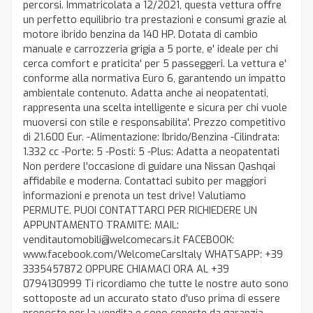
percorsi. Immatricolata a 12/2021, questa vettura offre
un perfetto equilibrio tra prestazioni e consumi grazie al
motore ibrido benzina da 140 HP. Dotata di cambio
manuale e carrozzeria grigia a 5 porte, e' ideale per chi
cerca comfort e praticita' per 5 passeggeri. La vettura e'
conforme alla normativa Euro 6, garantendo un impatto
ambientale contenuto. Adatta anche ai neopatentati,
rappresenta una scelta intelligente e sicura per chi vuole
muoversi con stile e responsabilita'. Prezzo competitivo
di 21.600 Eur. -Alimentazione: Ibrido/Benzina -Cilindrata:
1.332 cc -Porte: 5 -Posti: 5 -Plus: Adatta a neopatentati
Non perdere l'occasione di guidare una Nissan Qashqai
affidabile e moderna. Contattaci subito per maggiori
informazioni e prenota un test drive! Valutiamo
PERMUTE. PUOI CONTATTARCI PER RICHIEDERE UN
APPUNTAMENTO TRAMITE: MAIL:
venditautomobili@welcomecars.it FACEBOOK:
www.facebook.com/WelcomeCarsItaly WHATSAPP: +39
3335457872 OPPURE CHIAMACI ORA AL +39
0794130999 Ti ricordiamo che tutte le nostre auto sono
sottoposte ad un accurato stato d'uso prima di essere