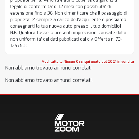
proposte per la vendita e sono coperte da garanzia
legale di conformita' di 12 mesi con possibilita' di
estensione fino a 36. Non dimenticare che il passaggio di
proprieta' e' sempre a carico dell'acquirente e possiamo
consegnarti la tua nuova auto presso il tuo domicilio!
N.B: Qualora fossero presenti imprecisioni causate dalla
non uniformita' dei dati pubblicati dai div Offerta n. 73-
1247N0C
Vedi tutte le Nissan Qashqai usate del 2021 in vendita
Non abbiamo trovato annunci correlati.
Non abbiamo trovato annunci correlati.