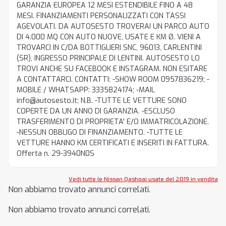
GARANZIA EUROPEA 12 MESI ESTENDIBILE FINO A 48
MESI. FINANZIAMENTI PERSONALIZZATI CON TASSI
AGEVOLATI. DA AUTOSESTO TROVERAI UN PARCO AUTO
DI 4.000 MQ CON AUTO NUOVE, USATE E KM Ø. VIENI A
TROVARCI IN C/DA BOTTIGLIERI SNC, 96013, CARLENTINI
(SR), INGRESSO PRINCIPALE DI LENTINI. AUTOSESTO LO
TROVI ANCHE SU FACEBOOK E INSTAGRAM. NON ESITARE
A CONTATTARCI. CONTATTI: -SHOW ROOM 0957836219; -
MOBILE / WHATSAPP: 3335824174; -MAIL
info@autosesto.it; N.B. -TUTTE LE VETTURE SONO
COPERTE DA UN ANNO DI GARANZIA. -ESCLUSO
TRASFERIMENTO DI PROPRIETA' E/O IMMATRICOLAZIONE.
-NESSUN OBBLIGO DI FINANZIAMENTO. -TUTTE LE
VETTURE HANNO KM CERTIFICATI E INSERITI IN FATTURA.
Offerta n. 29-3940N0S
Vedi tutte le Nissan Qashqai usate del 2019 in vendita
Non abbiamo trovato annunci correlati.
Non abbiamo trovato annunci correlati.