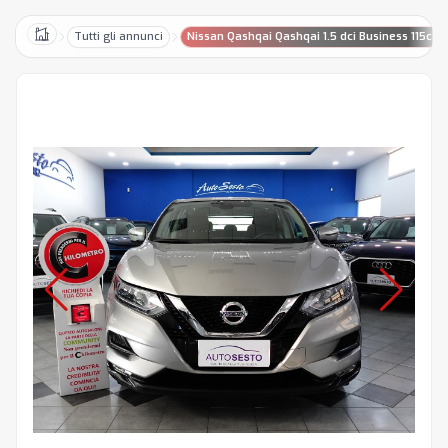
Tutti gli annunci
Nissan Qashqai Qashqai 1.5 dci Business 115cv d
Home