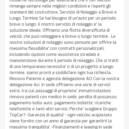
moderne tecnologie per assicurare che il tuo veicolo
rimanga sempre nelle migliori condizioni e rispetti gli
standard del costruttore. Servizio di Noleggio a Breve e
Lungo Termine Se hai bisogno di un'auto per un periodo
breve o lungo, il nostro servizio di noleggio e' la
soluzione ideale. Offriamo una flotta diversificata di
veicoli, che puoi noleggiare a breve o lungo termine . Le
nostre soluzioni di noleggio sono pensate per offrire la
massima flessibilita' con contratti personalizzati,
includendo opzioni come assistenza stradale e
manutenzione durante il periodo di noleggio. Che si tratti
di una temporanea necessita' o di un progetto a lungo
termine, siamo pronti a soddisfare ogni tua richiesta.
Rinnovo Patente e agenzia delegazione ACI Con la nostra
delegazione Aci, in sede offriamo una serie di servizi
extra, tra cui: passaggi di proprieta', immatricolazioni,
rinnovo patenti con medico in sede, perdita di possesso,
pagamento bollo auto, pagamento bollette, ricariche
telefoniche e tanti altri servizi. Perche' scegliere Gruppo
TopCar? -Garanzia di qualita' : ogni veicolo acquistato
viene fornito con un anno di garanzia per garantirti la
massima tranquillita'. -Finanziamenti e leasing in sede