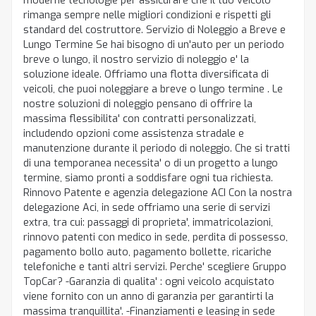
moderne tecnologie per assicurare che il tuo veicolo
rimanga sempre nelle migliori condizioni e rispetti gli
standard del costruttore. Servizio di Noleggio a Breve e
Lungo Termine Se hai bisogno di un'auto per un periodo
breve o lungo, il nostro servizio di noleggio e' la
soluzione ideale. Offriamo una flotta diversificata di
veicoli, che puoi noleggiare a breve o lungo termine . Le
nostre soluzioni di noleggio pensano di offrire la
massima flessibilita' con contratti personalizzati,
includendo opzioni come assistenza stradale e
manutenzione durante il periodo di noleggio. Che si tratti
di una temporanea necessita' o di un progetto a lungo
termine, siamo pronti a soddisfare ogni tua richiesta.
Rinnovo Patente e agenzia delegazione ACI Con la nostra
delegazione Aci, in sede offriamo una serie di servizi
extra, tra cui: passaggi di proprieta', immatricolazioni,
rinnovo patenti con medico in sede, perdita di possesso,
pagamento bollo auto, pagamento bollette, ricariche
telefoniche e tanti altri servizi. Perche' scegliere Gruppo
TopCar? -Garanzia di qualita' : ogni veicolo acquistato
viene fornito con un anno di garanzia per garantirti la
massima tranquillita'. -Finanziamenti e leasing in sede