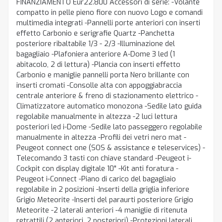
FINANZIAMENTO Eur22.800 Accessori di serie: -Volante
compatto in pelle pieno fiore con nuovo Logo e comandi
multimedia integrati -Pannelli porte anteriori con inserti
effetto Carbonio e serigrafie Quartz -Panchetta
posteriore ribaltabile 1/3 - 2/3 -Illuminazione del
bagagliaio -Plafoniera anteriore A-Dome 3 led (1
abitacolo, 2 di lettura) -Plancia con inserti effetto
Carbonio e maniglie pannelli porta Nero brillante con
inserti cromati -Consolle alta con appoggiabraccia
centrale anteriore & freno di stazionamento elettrico -
Climatizzatore automatico monozona -Sedile lato guida
regolabile manualmente in altezza -2 luci lettura
posteriori led i-Dome -Sedile lato passeggero regolabile
manualmente in altezza -Profili dei vetri nero mat -
Peugeot connect one (SOS & assistance e teleservices) -
Telecomando 3 tasti con chiave standard -Peugeot i-
Cockpit con display digitale 10" -Kit anti foratura -
Peugeot i-Connect -Piano di carico del bagagliaio
regolabile in 2 posizioni -Inserti della griglia inferiore
Grigio Meteorite -Inserti del paraurti posteriore Grigio
Meteorite -2 laterali anteriori -4 maniglie di ritenuta
retrattili (2 anteriori, 2 posteriori) -Protezioni laterali