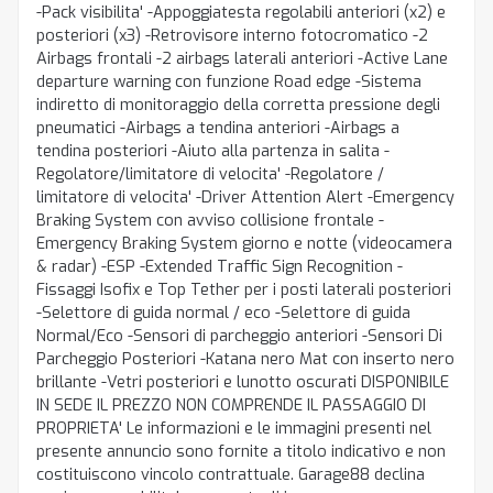
-Pack visibilita' -Appoggiatesta regolabili anteriori (x2) e
posteriori (x3) -Retrovisore interno fotocromatico -2
Airbags frontali -2 airbags laterali anteriori -Active Lane
departure warning con funzione Road edge -Sistema
indiretto di monitoraggio della corretta pressione degli
pneumatici -Airbags a tendina anteriori -Airbags a
tendina posteriori -Aiuto alla partenza in salita -
Regolatore/limitatore di velocita' -Regolatore /
limitatore di velocita' -Driver Attention Alert -Emergency
Braking System con avviso collisione frontale -
Emergency Braking System giorno e notte (videocamera
& radar) -ESP -Extended Traffic Sign Recognition -
Fissaggi Isofix e Top Tether per i posti laterali posteriori
-Selettore di guida normal / eco -Selettore di guida
Normal/Eco -Sensori di parcheggio anteriori -Sensori Di
Parcheggio Posteriori -Katana nero Mat con inserto nero
brillante -Vetri posteriori e lunotto oscurati DISPONIBILE
IN SEDE IL PREZZO NON COMPRENDE IL PASSAGGIO DI
PROPRIETA' Le informazioni e le immagini presenti nel
presente annuncio sono fornite a titolo indicativo e non
costituiscono vincolo contrattuale. Garage88 declina