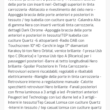
delle porte con inserti neri -Dettagli superiori in tinta
carrozzeria -Abitacolo e rivestimento del cielo nero -
Appoggia braccia delle porte anteriori e posteriori in
tessuto / tep isabella con cuciture quartz -Calandra Alta
di gamma Nera con inserti verticali tinta carrozzeria,
dettagli Dark Chrome -Appoggia braccia delle porte
anteriori e posteriori in tessuto/TEP Isabella con
cuciture Quartz -6 altoparlanti -Radio DAB con
Touchscreen 10" HD -Cerchi in lega 17" diamantati
Karakoy bi-ton Nero Orbital, vernice brillante -1 presa Usb
tipo C (Ricarica) e 1 presa Usb tipo A (Ricarica) per i
passeggeri posteriori -Barre al tetto longitudinali Nero
brillante -Spoiler Posteriore In Tinta Carrozzeria -
Retrovisori esterni riscaldabili, regolabili e ribaltabili
elettricamente -Maniglie delle porte in tinta carrozzeria -
Retrovisore interno a regolazione manuale -Calotte
specchietti retrovisori Nero brillante -Fanali posteriori
con firma luminosa a 3 artigli a led -Proiettori anteriori
Peugeot led Technology con luci diurne led a 3 artigli -
Interni in tessuto/Tep Casual Lomsa con cuciture Quartz
-Interni in tessuto / tep casual lomsa con cuciture quartz