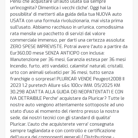
Pensi che acquistare un'auto usata sia sempre
un'incognita? Dimentica i vecchi cliche'. Oggi hai la
possibilita' di metterti alla guida della tua NUOVA auto
USATA con una formula rivoluzionaria, mai vista prima
sull'usato. Abbiamo racchiuso in un'unica, comodissima
rata mensile un pacchetto di servizi dal valore
commerciale immenso, per darti una certezza assoluta:
ZERO SPESE IMPREVISTE. Potrai avere l'auto a partire da
Eur360,00 mese SENZA ANTICIPO con inclusa:
Manutenzione per 36 mesi, Garanzia estesa per 36 mesi
Incendio, furto, atti vandalici, calamita' naturali, cristalli,
urto con animali selvatici per 36 mesi, tutto senza
franchigie o sorprese! PLURICAR VENDE Peugeot2008 II
2023 1.2 puretech Allure s&s 100cv IMM. 05/2025 KM
30.298 ADATTA ALLA GUIDA DEI NEOPATENTATI E CON
IVA DETRAIBILE Perche' acquistare da Pluricar? Tutte le
nostre auto vengono attentamente sottoposte ad uno
stato d'uso al momento del rientro presso la nostra
sede, dai nostri tecnici con gli standard di qualita'
Pluricar. L'auto che acquisterete verra' consegnata
sempre tagliandata e con controllo e certificazione
dell'usura dei componenti generali ( Distribuzione -