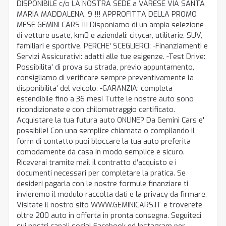
DISPONIBILE c/o LA NOSTRA SEDE a VARESE VIA SANTA
MARIA MADDALENA, 9 !!! APPROFITTA DELLA PROMO
MESE GEMINI CARS !!! Disponiamo di un ampia selezione
di vetture usate, km0 e aziendali: citycar, utilitarie, SUV,
familiari e sportive. PERCHE' SCEGLIERCI: -Finanziamenti e
Servizi Assicurativi: adatti alle tue esigenze. -Test Drive:
Possibilita' di prova su strada, previo appuntamento,
consigliamo di verificare sempre preventivamente la
disponibilita' del veicolo. -GARANZIA: completa
estendibile fino a 36 mesi Tutte le nostre auto sono
ricondizionate e con chilometraggio certificato.
Acquistare la tua futura auto ONLINE? Da Gemini Cars e'
possibile! Con una semplice chiamata o compilando il
form di contatto puoi bloccare la tua auto preferita
comodamente da casa in modo semplice e sicuro.
Riceverai tramite mail il contratto d'acquisto e i
documenti necessari per completare la pratica. Se
desideri pagarla con le nostre formule finanziare ti
invieremo il modulo raccolta dati e la privacy da firmare.
Visitate il nostro sito WWW.GEMINICARS.IT e troverete
oltre 200 auto in offerta in pronta consegna. Seguiteci