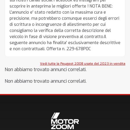
sui nostri canali social Facebook ed Instagram per
scoprire in anteprima le migliori offerte ! NOTA BENE:
L'annuncio e' stato redatto con la massima cura e
precisione, ma potrebbero comunque esserci degli errori
di scrittura o incongruenze di allestimento per cui
consigliamo la verifica della corretta descrizione del
veicolo in fase di visione preventiva al contratto.Il
seguente annuncio ha finalita' esclusivamente descrittive
e non contrattuali. Offerta n. 229-678P0C
Vedi tutte le Peugeot 2008 usate del 2023 in vendita
Non abbiamo trovato annunci correlati.
Non abbiamo trovato annunci correlati.