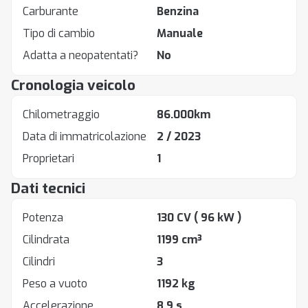
Carburante
Benzina
Tipo di cambio
Manuale
Adatta a neopatentati?
No
Cronologia veicolo
Chilometraggio
86.000km
Data di immatricolazione
2 / 2023
Proprietari
1
Dati tecnici
Potenza
130 CV
( 96 kW )
Cilindrata
1199 cm³
Cilindri
3
Peso a vuoto
1192 kg
Accelerazione
8.9 s