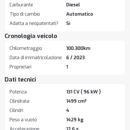
Carburante
Diesel
Tipo di cambio
Automatico
Adatta a neopatentati?
Sì
Cronologia veicolo
Chilometraggio
100.300km
Data di immatricolazione
6 / 2023
Proprietari
1
Dati tecnici
Potenza
131 CV
( 96 kW )
Cilindrata
1499 cm³
Cilindri
4
Peso a vuoto
1429 kg
Accelerazione
12.6 s