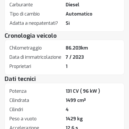
Carburante
Diesel
Tipo di cambio
Automatico
Adatta a neopatentati?
Sì
Cronologia veicolo
Chilometraggio
86.203km
Data di immatricolazione
7 / 2023
Proprietari
1
Dati tecnici
Potenza
131 CV
( 96 kW )
Cilindrata
1499 cm³
Cilindri
4
Peso a vuoto
1429 kg
Accelerazione
12.6 s