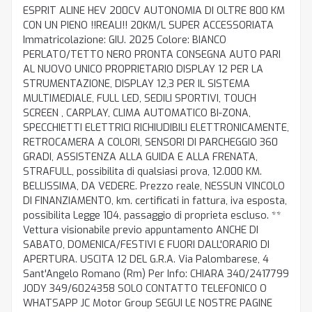
ESPRIT ALINE HEV 200CV AUTONOMIA DI OLTRE 800 KM
CON UN PIENO !!REALI!! 20KM/L SUPER ACCESSORIATA
Immatricolazione: GIU. 2025 Colore: BIANCO
PERLATO/TETTO NERO PRONTA CONSEGNA AUTO PARI
AL NUOVO UNICO PROPRIETARIO DISPLAY 12 PER LA
STRUMENTAZIONE, DISPLAY 12,3 PER IL SISTEMA
MULTIMEDIALE, FULL LED, SEDILI SPORTIVI, TOUCH
SCREEN , CARPLAY, CLIMA AUTOMATICO BI-ZONA,
SPECCHIETTI ELETTRICI RICHIUDIBILI ELETTRONICAMENTE,
RETROCAMERA A COLORI, SENSORI DI PARCHEGGIO 360
GRADI, ASSISTENZA ALLA GUIDA E ALLA FRENATA,
STRAFULL, possibilita di qualsiasi prova, 12.000 KM.
BELLISSIMA, DA VEDERE. Prezzo reale, NESSUN VINCOLO
DI FINANZIAMENTO, km. certificati in fattura, iva esposta,
possibilita Legge 104, passaggio di proprieta escluso. **
Vettura visionabile previo appuntamento ANCHE DI
SABATO, DOMENICA/FESTIVI E FUORI DALL'ORARIO DI
APERTURA. USCITA 12 DEL G.R.A. Via Palombarese, 4
Sant'Angelo Romano (Rm) Per Info: CHIARA 340/2417799
JODY 349/6024358 SOLO CONTATTO TELEFONICO O
WHATSAPP JC Motor Group SEGUI LE NOSTRE PAGINE