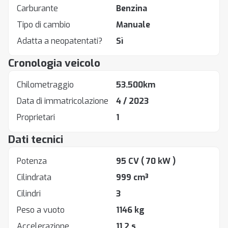
Carburante
Benzina
Tipo di cambio
Manuale
Adatta a neopatentati?
Sì
Cronologia veicolo
Chilometraggio
53.500km
Data di immatricolazione
4 / 2023
Proprietari
1
Dati tecnici
Potenza
95 CV
( 70 kW )
Cilindrata
999 cm³
Cilindri
3
Peso a vuoto
1146 kg
Accelerazione
11.2 s