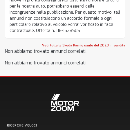
nuove in pronta consegna! Nonostante l'amore e la cura
per le nostre auto, potrebbero esserci delle
incongruenze nella pubblicazione. Per questo motivo, tali
annunci non costituiscono un accordo formale e ogni
particolare relativo al veicolo verra' verificato in fase
contrattuale. Offerta n. 118-1528S0S
Vedi tutte le Skoda Kamiq usate del 2023 in vendita
Non abbiamo trovato annunci correlati.
Non abbiamo trovato annunci correlati.
RICERCHE VELOCI