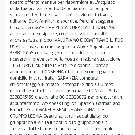
nostra offerta mensile per risparmiare sull'acquisto
della tua prossima auto. Disponiamo di un ampia
selezione di vetture usate, km0 e aziendali: citycar,
utilitarie, SUV, familiari e sportive. Perche' scegliere
Gruppo Leonia? -SERVIZI ASSICURATIVI E FINANZIARI
adatti alle tue esigenze, con la massima flessibilita'
anche senza anticipo -VALUTIAMO E COMPRIAMO IL TUO
USATO : inviaci un messaggio su WhatsApp al numero
3338015159 con Targa, Km e foto della tua auto e
riceverai in breve tempo la nostra migliore valutazione -
TEST DRIVE su tutte le vetture disponibili, previo
appuntamento -CONSEGNA ritiriamo e consegnamo a
domicilio in tutta Italia -GARANZIA completa,
chilometraggio illimitato , estendibile fino a 60 mesi
usufruibile in tutti i service casa madre CONTATTACI al
3338015159 o scrivi allo 06-30323072 per prenotare un
appuntamento. We speak English, Spanish, German and
French. PER RIMANERE SEMPRE AGGIORNATO SU
GRUPPO LEONIA Seguici su tutti i social digitando
gruppoleonia Visita il nostro sito gruppoleonia.it !
Troverai tutte le nostre auto usate, km0, aziendali e