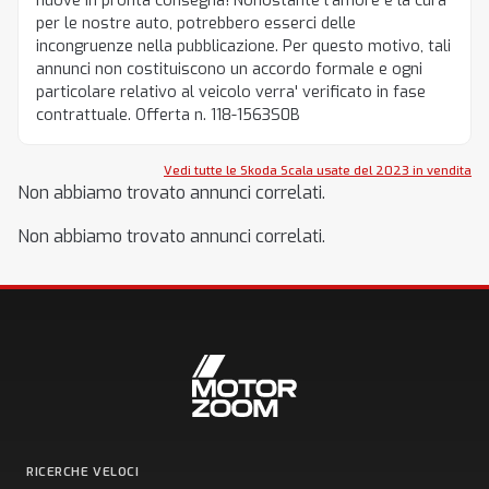
nuove in pronta consegna! Nonostante l'amore e la cura
per le nostre auto, potrebbero esserci delle
incongruenze nella pubblicazione. Per questo motivo, tali
annunci non costituiscono un accordo formale e ogni
particolare relativo al veicolo verra' verificato in fase
contrattuale. Offerta n. 118-1563S0B
Vedi tutte le Skoda Scala usate del 2023 in vendita
Non abbiamo trovato annunci correlati.
Non abbiamo trovato annunci correlati.
RICERCHE VELOCI