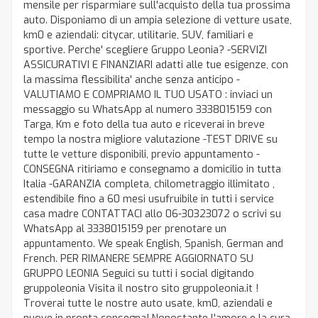
mensile per risparmiare sull'acquisto della tua prossima
auto. Disponiamo di un ampia selezione di vetture usate,
km0 e aziendali: citycar, utilitarie, SUV, familiari e
sportive. Perche' scegliere Gruppo Leonia? -SERVIZI
ASSICURATIVI E FINANZIARI adatti alle tue esigenze, con
la massima flessibilita' anche senza anticipo -
VALUTIAMO E COMPRIAMO IL TUO USATO : inviaci un
messaggio su WhatsApp al numero 3338015159 con
Targa, Km e foto della tua auto e riceverai in breve
tempo la nostra migliore valutazione -TEST DRIVE su
tutte le vetture disponibili, previo appuntamento -
CONSEGNA ritiriamo e consegnamo a domicilio in tutta
Italia -GARANZIA completa, chilometraggio illimitato ,
estendibile fino a 60 mesi usufruibile in tutti i service
casa madre CONTATTACI allo 06-30323072 o scrivi su
WhatsApp al 3338015159 per prenotare un
appuntamento. We speak English, Spanish, German and
French. PER RIMANERE SEMPRE AGGIORNATO SU
GRUPPO LEONIA Seguici su tutti i social digitando
gruppoleonia Visita il nostro sito gruppoleonia.it !
Troverai tutte le nostre auto usate, km0, aziendali e