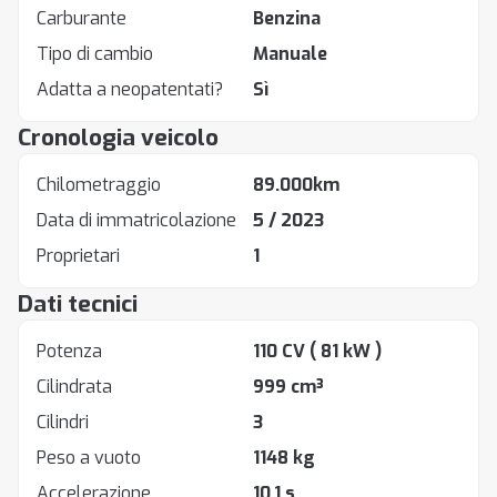
Carburante
Benzina
Tipo di cambio
Manuale
Adatta a neopatentati?
Sì
Cronologia veicolo
Chilometraggio
89.000km
Data di immatricolazione
5 / 2023
Proprietari
1
Dati tecnici
Potenza
110 CV
( 81 kW )
Cilindrata
999 cm³
Cilindri
3
Peso a vuoto
1148 kg
Accelerazione
10.1 s