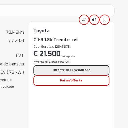
Toyota
70.148km
C-HR 1.8h Trend e-cvt
7 / 2021
Cod. Eurotax: 12345678
€ 21.500
CVT
IVA esposta
offerta di Autosesto Srl
brido benzina
Offerte del rivenditore
 CV ( 72 kW )
 veicolo
Fai un'offerta
il veicolo