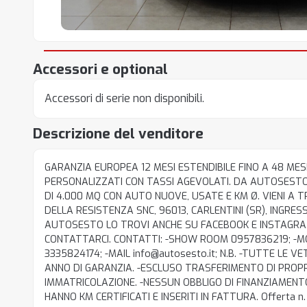
Accessori e optional
Accessori di serie non disponibili.
Descrizione del venditore
GARANZIA EUROPEA 12 MESI ESTENDIBILE FINO A 48 MESI
PERSONALIZZATI CON TASSI AGEVOLATI. DA AUTOSEST
DI 4.000 MQ CON AUTO NUOVE, USATE E KM Ø. VIENI A T
DELLA RESISTENZA SNC, 96013, CARLENTINI (SR), INGRESSO
AUTOSESTO LO TROVI ANCHE SU FACEBOOK E INSTAGRA
CONTATTARCI. CONTATTI: -SHOW ROOM 0957836219; -M
3335824174; -MAIL info@autosesto.it; N.B. -TUTTE LE
ANNO DI GARANZIA. -ESCLUSO TRASFERIMENTO DI PROPR
IMMATRICOLAZIONE. -NESSUN OBBLIGO DI FINANZIAMENT
HANNO KM CERTIFICATI E INSERITI IN FATTURA. Offerta n