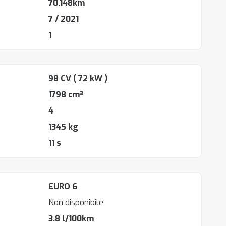
70.148km
7 / 2021
1
98 CV
( 72 kW )
1798 cm³
4
1345 kg
11 s
EURO 6
Non disponibile
3.8 l/100km