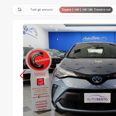
Tutti gli annunci
Toyota C-HR C-HR 1.8h Trend e-cvt
Home