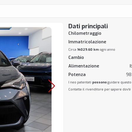
Dati principali
Chilometraggio
Immatricolazione
Circa
14029.60 km
ogni anno
Cambio
Alimentazione
I
Potenza
98
I neo patentati
possono
guidare questo
Contatta il rivenditore per sapere dov'è 