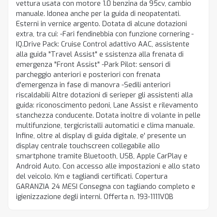
vettura usata con motore 1.0 benzina da 95cv, cambio
manuale. Idonea anche per la guida di neopatentati.
Esterni in vernice argento. Dotata di alcune dotazioni
extra, tra cui: -Fari fendinebbia con funzione cornering -
IQ.Drive Pack: Cruise Control adattivo AAC, assistente
alla guida "Travel Assist" e ssistenza alla frenata di
emergenza "Front Assist" -Park Pilot: sensori di
parcheggio anteriori e posteriori con frenata
d'emergenza in fase di manovra -Sedili anteriori
riscaldabili Altre dotazioni di serieper gli assistenti alla
guida: riconoscimento pedoni, Lane Assist e rilevamento
stanchezza conducente. Dotata inoltre di volante in pelle
multifunzione, tergicristalli automatici e clima manuale.
Infine, oltre al display di guida digitale, e' presente un
display centrale touchscreen collegabile allo
smartphone tramite Bluetooth, USB, Apple CarPlay e
Android Auto. Con accesso alle impostazioni e allo stato
del veicolo. Km e tagliandi certificati. Copertura
GARANZIA 24 MESI Consegna con tagliando completo e
igienizzazione degli interni. Offerta n. 193-1111V0B