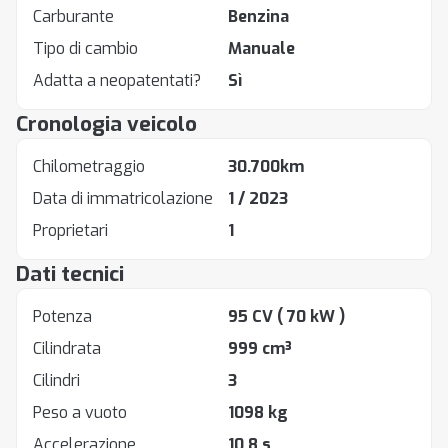
Carburante
Benzina
Tipo di cambio
Manuale
Adatta a neopatentati?
Sì
Cronologia veicolo
Chilometraggio
30.700km
Data di immatricolazione
1 / 2023
Proprietari
1
Dati tecnici
Potenza
95 CV
( 70 kW )
Cilindrata
999 cm³
Cilindri
3
Peso a vuoto
1098 kg
Accelerazione
10.8 s