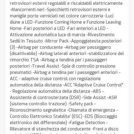
retrovisori esterni regolabili e riscaldabili elettricamente
-Mancorrenti neri -Specchietti retrovisori esterni e
maniglie porte verniciati nel colore carrozzeria -Luci
diune a LED -Funzione Coming Home e Funzione Leaving
Home -Fari posteriori a LED -Fari anteriori a LED -
Attivazione automatica luce di marcia -Rivestimento
Sedili In Tessuto -Mirror Pack -Appoggiatesta posteriori
(3) -Airbag per conducente -Airbag per passeggero
(disattivabile) -Airbag laterali anteriori -stabilizzatore del
rimorchio TSA -Airbag a tendina per i passeggeri
posteriori -Travel Assist -Spia di controllo pressione
pneumatici -Airbag a tendina per i passeggeri anteriori -
ACC - adaptive cruise control con regolazione
automatica della distanza -ACC "Adaptive Cruise Control"
- Regolazione automatica della distanza -ABS -
Assistente di controsterzata (DSR) -Side Assist -ASR
(sistema controllo trazione) -Safety pack -
Riconoscimento segnaletica -Chiamata di emergenza -
Controllo Elettronico Stabilita' (ESC) -EDS (Bloccaggio
elettronico del differenziale) -Fatigue Detection -
Rilevatore di stanchezza del conducente -Freni a disco