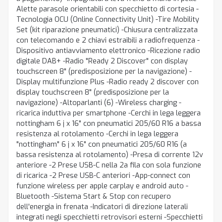
Alette parasole orientabili con specchietto di cortesia -
Tecnologia OCU (Online Connectivity Unit) -Tire Mobility
Set (kit riparazione pneumatici) -Chiusura centralizzata
con telecomando e 2 chiavi estraibili a radiofrequenza -
Dispositivo antiavviamento elettronico -Ricezione radio
digitale DAB+ -Radio "Ready 2 Discover" con display
touchscreen 8" (predisposizione per la navigazione) -
Display multifunzione Plus -Radio ready 2 discover con
display touchscreen 8" (predisposizione per la
navigazione) -Altoparlanti (6) -Wireless charging -
ricarica induttiva per smartphone -Cerchi in lega leggera
nottingham 6 j x 16" con pneumatici 205/60 R16 a bassa
resistenza al rotolamento -Cerchi in lega leggera
"nottingham" 6 j x 16" con pneumatici 205/60 R16 (a
bassa resistenza al rotolamento) -Presa di corrente 12v
anteriore -2 Prese USB-C nella 2a fila con sola funzione
di ricarica -2 Prese USB-C anteriori -App-connect con
funzione wireless per apple carplay e android auto -
Bluetooth -Sistema Start & Stop con recupero
dell'energia in frenata -Indicatori di direzione laterali
integrati negli specchietti retrovisori esterni -Specchietti