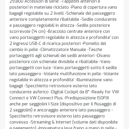
29.800 Accessori di serie: -Tappetini anteriori e
posteriori in materiale riciclato -Piano di copertura vano
bagagli regolabile su 2 livelli -Schienale del passeggero
anteriore completamente ribaltabile -Sedile conducente
e passeggero regolabili in altezza -Sedile posteriore
scorrevole (14 cm) -Bracciolo centrale anteriore con
vano portaoggetti regolabile in altezza e profondita' con
2 ingressi USB-C di ricarica posteriori -Pomello del
cambio in pelle -Climatizzatore Manuale -Tasche
portaoggetti agli schienali dei sedili anteriori -Divano
posteriore con schienale divisibile e ribaltabile -Vano
portaoggetti con luce -Vano portaoggetti sotto il sedile
lato passeggero -Volante multifunzione in pelle -Volante
regolabile in altezza e profondita' -Illuminazione vano
bagagli -Specchietto retrovisore esterno lato
conducente asferico -Digital Cockpit da 8" -Ready for VW
Connect e VW Connect Plus -Predisposizione ISOFIX
anche per seggiolini I-Size (dispositivo per il fissaggio di
2 seggiolini) e ancoraggio anteriore lato passeggero -
Specchietto retrovisore esterno lato passeggero
convesso -Streaming & Internet (volume dati disponibile
a pagamento) -Impugnatura leva freno a mano in pelle -