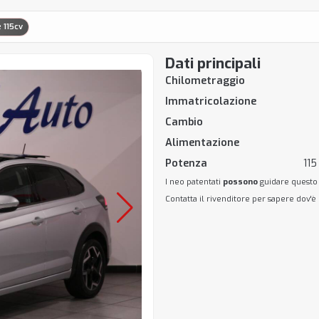
 115cv
Dati principali
Chilometraggio
Immatricolazione
Cambio
Alimentazione
Potenza
115
I neo patentati
possono
guidare questo
Contatta il rivenditore per sapere dov'è 