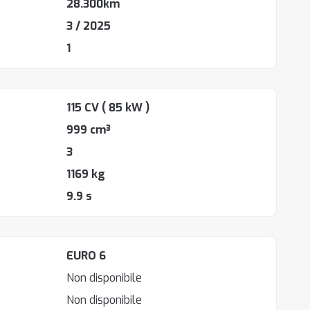
28.300km
3 / 2025
1
115 CV
( 85 kW )
999 cm³
3
1169 kg
9.9 s
EURO 6
Non disponibile
Non disponibile