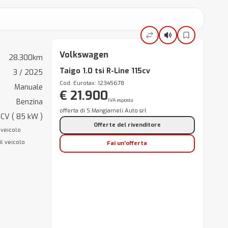
Volkswagen
28.300km
Taigo 1.0 tsi R-Line 115cv
3 / 2025
Cod. Eurotax: 12345678
Manuale
€ 21.900
IVA esposta
Benzina
offerta di S.Mangiameli Auto srl
 CV ( 85 kW )
Offerte del rivenditore
 veicolo
il veicolo
Fai un'offerta