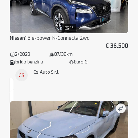
25
Nissan
1.5 e-power N-Connecta 2wd
€ 36.500
2/2023
87.138km
Ibrido benzina
Euro 6
Cs Auto S.r.l.