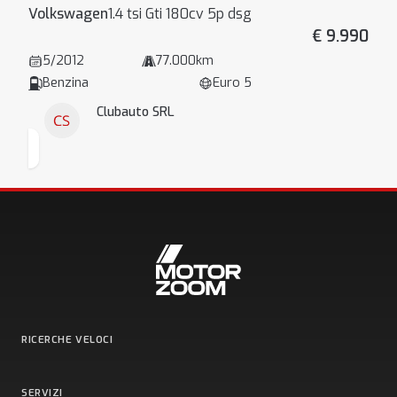
Volkswagen
1.4 tsi Gti 180cv 5p dsg
€ 9.990
5/2012
77.000km
Benzina
Euro 5
Clubauto SRL
RICERCHE VELOCI
SERVIZI