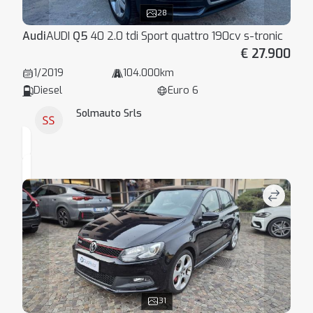
28
Audi
AUDI
Q5
40 2.0 tdi Sport quattro 190cv s-tronic
€ 27.900
1/2019
104.000km
Diesel
Euro 6
Solmauto Srls
31