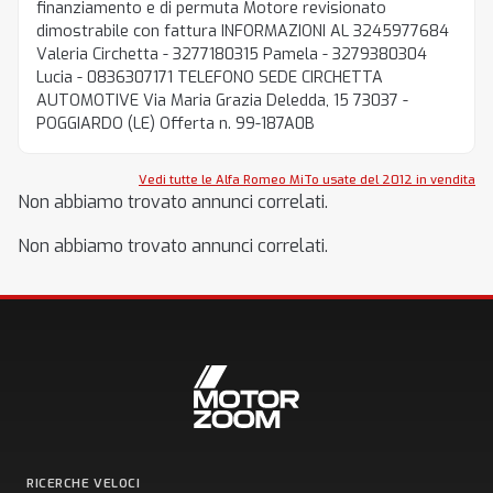
finanziamento e di permuta Motore revisionato
dimostrabile con fattura INFORMAZIONI AL 3245977684
Valeria Circhetta - 3277180315 Pamela - 3279380304
Lucia - 0836307171 TELEFONO SEDE CIRCHETTA
AUTOMOTIVE Via Maria Grazia Deledda, 15 73037 -
POGGIARDO (LE) Offerta n. 99-187A0B
Vedi tutte le Alfa Romeo MiTo usate del 2012 in vendita
Non abbiamo trovato annunci correlati.
Non abbiamo trovato annunci correlati.
RICERCHE VELOCI