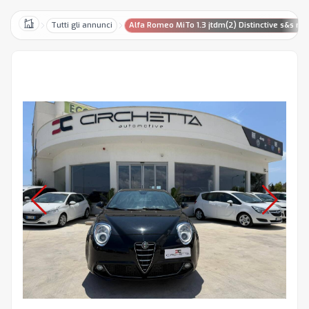
Tutti gli annunci
Alfa Romeo MiTo 1.3 jtdm(2) Distinctive s&s my
Home