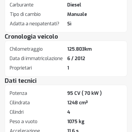
Carburante
Diesel
Tipo di cambio
Manuale
Adatta a neopatentati?
Sì
Cronologia veicolo
Chilometraggio
125.803km
Data di immatricolazione
6 / 2012
Proprietari
1
Dati tecnici
Potenza
95 CV
( 70 kW )
Cilindrata
1248 cm³
Cilindri
4
Peso a vuoto
1075 kg
Accelerazione
11.6 s