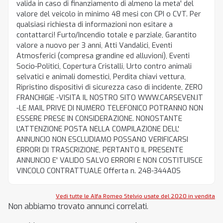
valida in caso di finanziamento di almeno la meta' del
valore del veicolo in minimo 48 mesi con CPI o CVT. Per
qualsiasi richiesta di informazioni non esitare a
contattarci! Furto/Incendio totale e parziale, Garantito
valore a nuovo per 3 anni, Atti Vandalici, Eventi
Atmosferici (compresa grandine ed alluvioni), Eventi
Socio-Politici, Copertura Cristalli, Urto contro animali
selvatici e animali domestici, Perdita chiavi vettura,
Ripristino dispositivi di sicurezza caso di incidente, ZERO
FRANCHIGIE -VISITA IL NOSTRO SITO WWW.CARSEVEN.IT
-LE MAIL PRIVE DI NUMERO TELEFONICO POTRANNO NON
ESSERE PRESE IN CONSIDERAZIONE. NONOSTANTE
L'ATTENZIONE POSTA NELLA COMPILAZIONE DELL'
ANNUNCIO NON ESCLUDIAMO POSSANO VERIFICARSI
ERRORI DI TRASCRIZIONE, PERTANTO IL PRESENTE
ANNUNCIO E' VALIDO SALVO ERRORI E NON COSTITUISCE
VINCOLO CONTRATTUALE Offerta n. 248-344A0S
Vedi tutte le Alfa Romeo Stelvio usate del 2020 in vendita
Non abbiamo trovato annunci correlati.