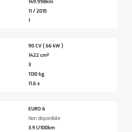
149.998km
11 / 2015
1
90 CV
( 66 kW )
1422 cm³
3
1130 kg
11.6 s
EURO 6
Non disponibile
3.9 l/100km