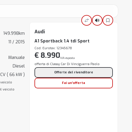
Audi
149.998km
A1 Sportback 1.4 tdi Sport
11 / 2015
Cod. Eurotax: 12345678
€ 8.990
Manuale
IVA esposta
offerta di Classy Car Di Vinciguerra Paolo
Diesel
Offerte del rivenditore
CV ( 66 kW )
 veicolo
Fai un'offerta
il veicolo