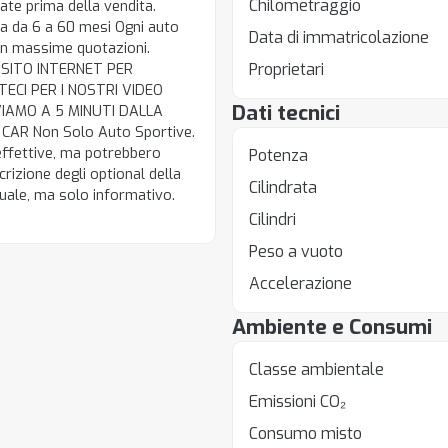
Chilometraggio
te prima della vendita.
ta da 6 a 60 mesi Ogni auto
Data di immatricolazione
con massime quotazioni.
Proprietari
 SITO INTERNET PER
ECI PER I NOSTRI VIDEO
Dati tecnici
IAMO A 5 MINUTI DALLA
AR Non Solo Auto Sportive.
ffettive, ma potrebbero
Potenza
rizione degli optional della
Cilindrata
uale, ma solo informativo.
Cilindri
Peso a vuoto
Accelerazione
Ambiente e Consumi
Classe ambientale
Emissioni CO₂
Consumo misto