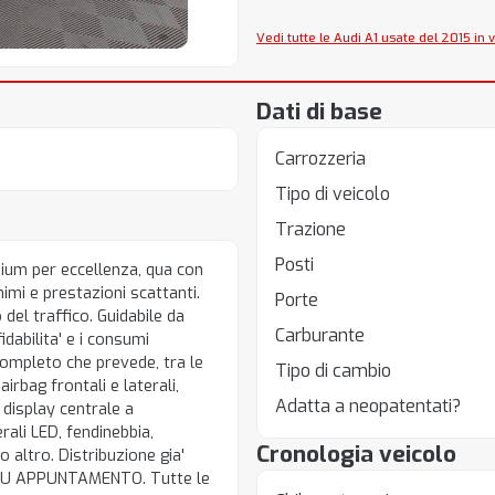
Vedi tutte le Audi A1 usate del 2015 in 
Dati di base
Carrozzeria
Tipo di veicolo
Trazione
Posti
mium per eccellenza, qua con
imi e prestazioni scattanti.
Porte
el traffico. Guidabile da
Carburante
dabilita' e i consumi
ompleto che prevede, tra le
Tipo di cambio
irbag frontali e laterali,
Adatta a neopatentati?
, display centrale a
rali LED, fendinebbia,
Cronologia veicolo
o altro. Distribuzione gia'
VE SU APPUNTAMENTO. Tutte le