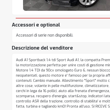
Accessori e optional
Accessori di serie non disponibili.
Descrizione del venditore
Audi A1 Sportback 1.4 tdi Sport Audi A1, la compatta Pre
la motorizzazione perfetta per unire costi di gestione min
Motore 1.4 TDI da 90cv omologato Euro 6, nessun blocco d
neopatentati, questo motore e' famoso per la propria affi
contenuti. Cambio manuale. Allestimento "Sport" molto c
altre cose, volante in pelle multifunzione, climatizzatore, a
cerchi in lega da 16 pollici, aiuto alla frenata d'emergenza
scomparsa, recupero d'energia, start&stop, indicatori late
controllo ASR della trazione, controllo di stabilita' e molt
fatta, turbina e tagliando km0! Pronta all'uso. SI RICE