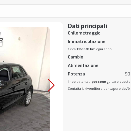
Dati principali
Chilometraggio
Immatricolazione
Circa
13636.18 km
ogni anno
Cambio
Alimentazione
Potenza
90 
I neo patentati
possono
guidare questo
Contatta il rivenditore per sapere dov'è 