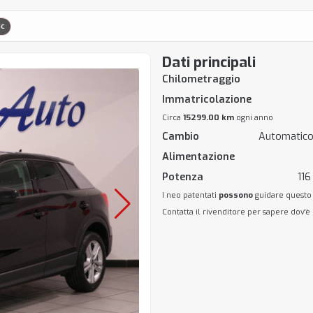
ic
Dati principali
Chilometraggio
Immatricolazione
Circa
15299.00 km
ogni anno
Cambio
Automatico
Alimentazione
Potenza
116
I neo patentati
possono
guidare questo
Contatta il rivenditore per sapere dov'è 