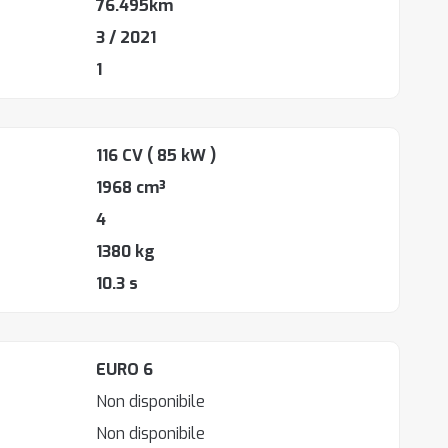
76.495km
3 / 2021
1
116 CV
( 85 kW )
1968 cm³
4
1380 kg
10.3 s
EURO 6
Non disponibile
Non disponibile