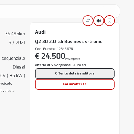
Audi
76.495km
Q2 30 2.0 tdi Business s-tronic
3 / 2021
Cod. Eurotax: 12345678
€ 24.500
 sequenziale
IVA esposta
offerta di S.Mangiameli Auto srl
Diesel
Offerte del rivenditore
 CV ( 85 kW )
 veicolo
Fai un'offerta
il veicolo