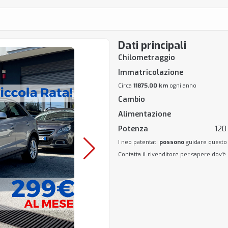
Dati principali
Chilometraggio
Immatricolazione
Circa
11875.00 km
ogni anno
Cambio
Alimentazione
Potenza
120
I neo patentati
possono
guidare questo
Contatta il rivenditore per sapere dov'è 