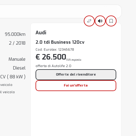
Audi
95.000km
2.0 tdi Business 120cv
2 / 2018
Cod. Eurotax: 12345678
€ 26.500
Manuale
IVA esposta
offerta di Autolife 2.0
Diesel
Offerte del rivenditore
 CV ( 88 kW )
 veicolo
Fai un'offerta
il veicolo