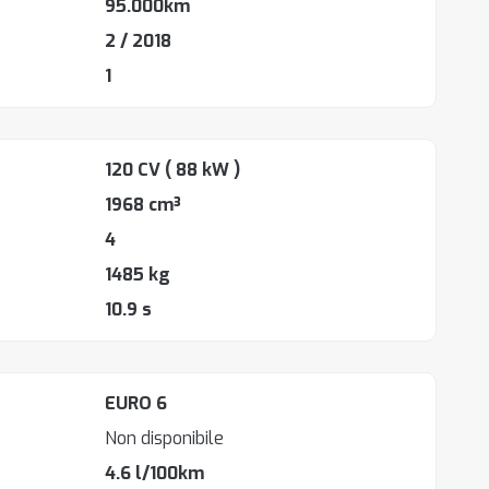
95.000km
2 / 2018
1
120 CV
( 88 kW )
1968 cm³
4
1485 kg
10.9 s
EURO 6
Non disponibile
4.6 l/100km