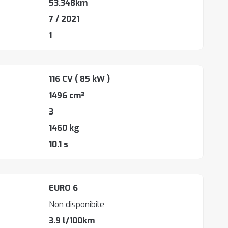
53.348km
7 / 2021
1
116 CV
( 85 kW )
1496 cm³
3
1460 kg
10.1 s
EURO 6
Non disponibile
3.9 l/100km