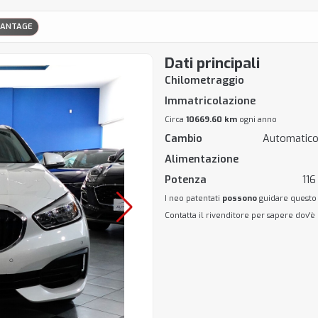
DVANTAGE
Dati principali
Chilometraggio
Immatricolazione
Circa
10669.60 km
ogni anno
Cambio
Automatico
Alimentazione
Potenza
116
I neo patentati
possono
guidare questo
Contatta il rivenditore per sapere dov'è 