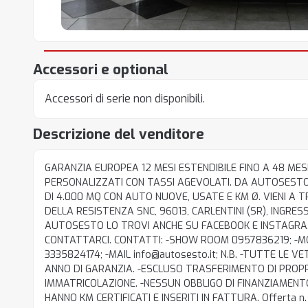
Accessori e optional
Accessori di serie non disponibili.
Descrizione del venditore
GARANZIA EUROPEA 12 MESI ESTENDIBILE FINO A 48 MESI
PERSONALIZZATI CON TASSI AGEVOLATI. DA AUTOSEST
DI 4.000 MQ CON AUTO NUOVE, USATE E KM Ø. VIENI A T
DELLA RESISTENZA SNC, 96013, CARLENTINI (SR), INGRESSO
AUTOSESTO LO TROVI ANCHE SU FACEBOOK E INSTAGRA
CONTATTARCI. CONTATTI: -SHOW ROOM 0957836219; -M
3335824174; -MAIL info@autosesto.it; N.B. -TUTTE LE
ANNO DI GARANZIA. -ESCLUSO TRASFERIMENTO DI PROPR
IMMATRICOLAZIONE. -NESSUN OBBLIGO DI FINANZIAMENT
HANNO KM CERTIFICATI E INSERITI IN FATTURA. Offerta n