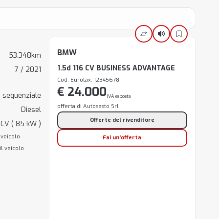
BMW
53.348km
1.5d 116 CV BUSINESS ADVANTAGE
7 / 2021
Cod. Eurotax: 12345678
€ 24.000
 sequenziale
IVA esposta
offerta di Autosesto Srl
Diesel
Offerte del rivenditore
 CV ( 85 kW )
 veicolo
Fai un'offerta
il veicolo