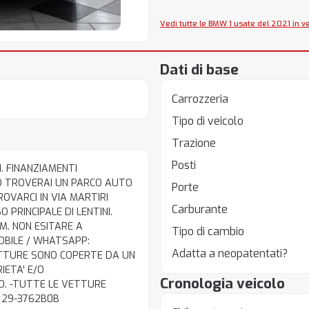
Vedi tutte le BMW 1 usate del 2021 in v
Dati di base
Carrozzeria
Tipo di veicolo
Trazione
Posti
. FINANZIAMENTI
O TROVERAI UN PARCO AUTO
Porte
ROVARCI IN VIA MARTIRI
Carburante
 PRINCIPALE DI LENTINI.
M. NON ESITARE A
Tipo di cambio
OBILE / WHATSAPP:
Adatta a neopatentati?
 VETTURE SONO COPERTE DA UN
IETA' E/O
Cronologia veicolo
O. -TUTTE LE VETTURE
. 29-3762B0B