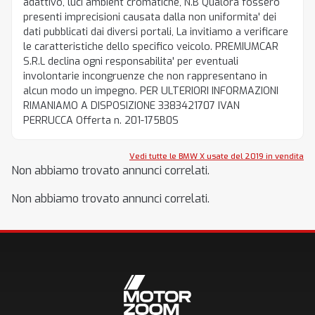
adattivo, luci ambient cromatiche, N.B Qualora fossero
presenti imprecisioni causata dalla non uniformita' dei
dati pubblicati dai diversi portali, La invitiamo a verificare
le caratteristiche dello specifico veicolo. PREMIUMCAR
S.R.L declina ogni responsabilita' per eventuali
involontarie incongruenze che non rappresentano in
alcun modo un impegno. PER ULTERIORI INFORMAZIONI
RIMANIAMO A DISPOSIZIONE 3383421707 IVAN
PERRUCCA Offerta n. 201-175B0S
Vedi tutte le BMW X usate del 2019 in vendita
Non abbiamo trovato annunci correlati.
Non abbiamo trovato annunci correlati.