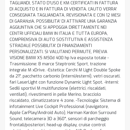
TAGLIANDI, STATO D'USO E KM CERTIFICATI IN FATTURA
DI ACQUISTO E IN FATTURA DI VENDITA. L'AUTO VERRA'
CONSEGNATA TAGLIANDATA, REVISIONATA E CON 12 MESI
DI GARANzIA. POSSIBILITA' DI ATTIVARE UNA GARANZIA
AGGIUNTIVA CHE SI APPOGGIA DIRETTAMENTE NEI
CENTRI UFFICIALI BMW IN ITALIA E TUTTA EUROPA,
COMPRENSIVA DI AUTO SOSTITUTIVA E ASSISTENZA
STRADALE POSSIBILITA' DI FINANZIAMENTI
PERSONALIZZATI. SI VALUTANO PERMUTE, PREVIA
VISIONE BMW X5 M50d 400 hp Iva esposta totale -
Trasmissione: 8 marce Steptronic Sport, trazione
integrale M xDrive. -Estetica: Cerchi M Light Double Spoke
da 21", pacchetto carbonio (interni/esterni), vetri oscurati,
fari LaserLight con funzione Dynamic Light Spot. -Interni:
Sedili sportivi M multifunzione (elettrici, riscaldati,
ventilati), rivestimenti in pelle Merino, bracciolo
riscaldato, climatizzatore 4 zone. -Tecnologia: Sistema di
infotainment Live Cockpit Professional (navigatore,
Apple CarPlay/Android Auto), Harman Kardon Surround
Sound, telecamera 3D a 360°, sensori di parcheggio
frontali/posteriori, head-up display, cruise control