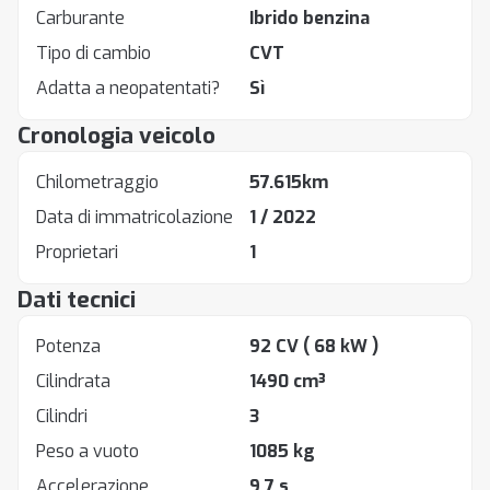
Carburante
Ibrido benzina
Tipo di cambio
CVT
Adatta a neopatentati?
Sì
Cronologia veicolo
Chilometraggio
57.615km
Data di immatricolazione
1 / 2022
Proprietari
1
Dati tecnici
Potenza
92 CV
( 68 kW )
Cilindrata
1490 cm³
Cilindri
3
Peso a vuoto
1085 kg
Accelerazione
9.7 s