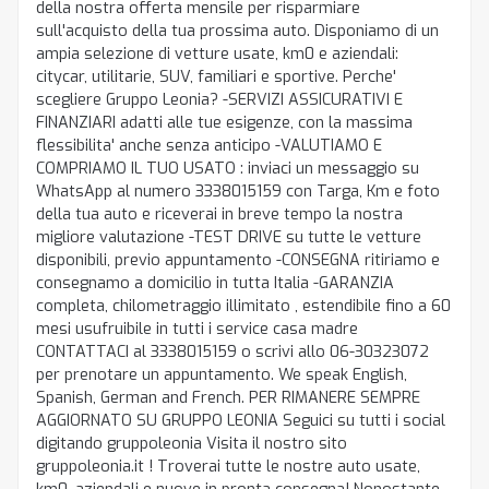
della nostra offerta mensile per risparmiare
sull'acquisto della tua prossima auto. Disponiamo di un
ampia selezione di vetture usate, km0 e aziendali:
citycar, utilitarie, SUV, familiari e sportive. Perche'
scegliere Gruppo Leonia? -SERVIZI ASSICURATIVI E
FINANZIARI adatti alle tue esigenze, con la massima
flessibilita' anche senza anticipo -VALUTIAMO E
COMPRIAMO IL TUO USATO : inviaci un messaggio su
WhatsApp al numero 3338015159 con Targa, Km e foto
della tua auto e riceverai in breve tempo la nostra
migliore valutazione -TEST DRIVE su tutte le vetture
disponibili, previo appuntamento -CONSEGNA ritiriamo e
consegnamo a domicilio in tutta Italia -GARANZIA
completa, chilometraggio illimitato , estendibile fino a 60
mesi usufruibile in tutti i service casa madre
CONTATTACI al 3338015159 o scrivi allo 06-30323072
per prenotare un appuntamento. We speak English,
Spanish, German and French. PER RIMANERE SEMPRE
AGGIORNATO SU GRUPPO LEONIA Seguici su tutti i social
digitando gruppoleonia Visita il nostro sito
gruppoleonia.it ! Troverai tutte le nostre auto usate,