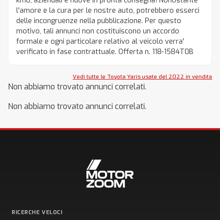
km0, aziendali e nuove in pronta consegna! Nonostante
l'amore e la cura per le nostre auto, potrebbero esserci
delle incongruenze nella pubblicazione. Per questo
motivo, tali annunci non costituiscono un accordo
formale e ogni particolare relativo al veicolo verra'
verificato in fase contrattuale. Offerta n. 118-1584T0B
Vedi tutte le Toyota Yaris usate del 2022 in vendita
Non abbiamo trovato annunci correlati.
Non abbiamo trovato annunci correlati.
RICERCHE VELOCI