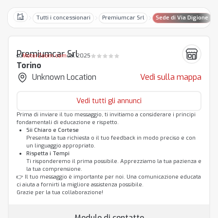
Tutti i concessionari
Premiumcar Srl
Sede di Via Digione
Home
Premiumcar Srl
su
MotorZoom.com
dal 2025
Torino
Unknown Location
Vedi sulla mappa
Vedi tutti gli annunci
Prima di inviare il tuo messaggio, ti invitiamo a considerare i principi
fondamentali di educazione e rispetto.
Sii Chiaro e Cortese
Presenta la tua richiesta o il tuo feedback in modo preciso e con
un linguaggio appropriato.
Rispetta i Tempi
Ti risponderemo il prima possibile. Apprezziamo la tua pazienza e
la tua comprensione.
👉 Il tuo messaggio è importante per noi. Una comunicazione educata
ci aiuta a fornirti la migliore assistenza possibile.
Grazie per la tua collaborazione!
Modulo di contatto