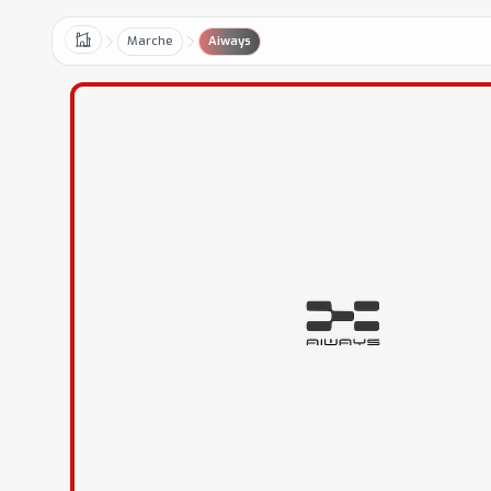
Marche
Aiways
Home